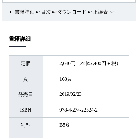
それ以外の環境でも、本書で使用しているプログラムは問題
書籍詳細
目次
ダウンロード
正誤表
なく動作すると考えられます。
【本書内で使用するPythonモジュール】
書籍詳細
・socket
・sys
・datetime
定価
2,640円（本体2,400円＋税）
・threading
・os
頁
168頁
・time
・http.server
2019/02/23
発売日
・webbrowser
・urllib
ISBN
978-4-274-22324-2
・HtmlParser
判型
B5変