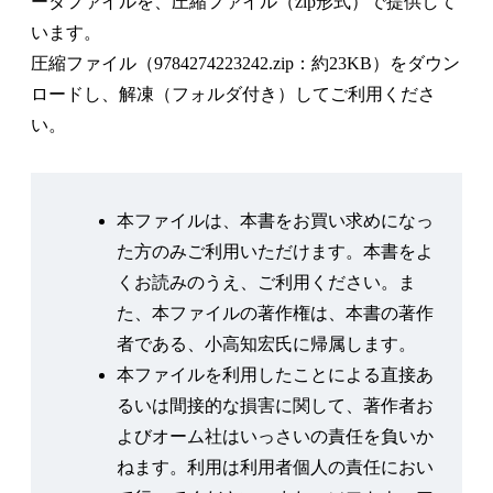
ータファイルを、圧縮ファイル（zip形式）で提供して
1.2.1 ソケットの概要
います。
1.2.2 ソケットによるクライアントサーバシステ
圧縮ファイル（9784274223242.zip：約23KB）をダウン
ムの構築
ロードし、解凍（フォルダ付き）してご利用くださ
演習問題１
い。
Chapter 2 Pythonソケットプログラミング
2.1 Pythonの処理系について
本ファイルは、本書をお買い求めになっ
2.1.1 Python処理系の準備
た方のみご利用いただけます。本書をよ
2.1.2 Anaconda Promptの利用
くお読みのうえ、ご利用ください。ま
2.2 クライアントソケットの実装
た、本ファイルの著作権は、本書の著作
2.2.1 クライアントソケットの基本
者である、小高知宏氏に帰属します。
2.2.2 双方向に情報をやり取りするクライアント
本ファイルを利用したことによる直接あ
プログラムの実装
るいは間接的な損害に関して、著作者お
2.3 サーバソケットの実装
よびオーム社はいっさいの責任を負いか
2.3.1 シングルスレッドによるサーバソケットの
ねます。利用は利用者個人の責任におい
実装