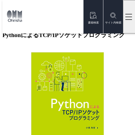
本
文
トップ
書籍
書籍詳細
に
移
書籍検索
サイト内検索
動
PythonによるTCP/IPソケットプログラミング