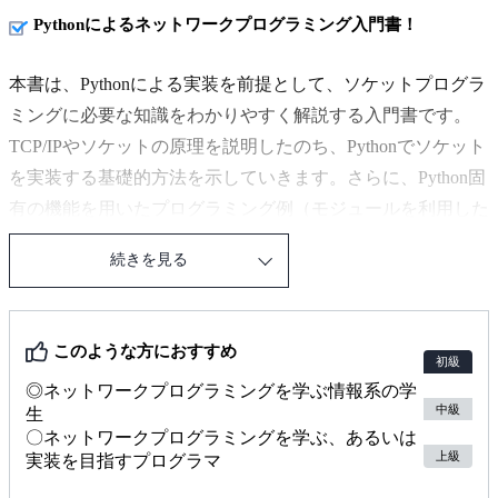
Pythonによるネットワークプログラミング入門書！
本書は、Pythonによる実装を前提として、ソケットプログラ
ミングに必要な知識をわかりやすく解説する入門書です。
TCP/IPやソケットの原理を説明したのち、Pythonでソケット
を実装する基礎的方法を示していきます。さらに、Python固
有の機能を用いたプログラミング例（モジュールを利用した
サーバ実装など）を紹介します。
続きを見る
ダウンロードできるサンプルプログラムが多数掲載されてい
るので、実際に試しながら読み進めて、知識と技術を身につ
けてください。
このような方におすすめ
初級
◎ネットワークプログラミングを学ぶ情報系の学
【本書の基本環境】
中級
生
本書は、Windows・Annaconda・Python3の使用を基本として
〇ネットワークプログラミングを学ぶ、あるいは
います。
上級
実装を目指すプログラマ
しかし、使用しているモジュールはごく標準的であるため、