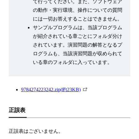
て行ってください。また、ソフトウェア
2.3.2 マルチスレッドによるサーバソケットの実
の動作・実行環境、操作についての質問
装
には一切お答えすることはできません。
演習問題２
サンプルプログラムは、当該プログラム
が紹介されている章ごとにフォルダ分け
Chapter 3 Pythonソケットによるネットワークシステ
されています。演習問題の解答となるプ
ムの構築
ログラムも、当該演習問題が収められて
3.1 【データロガーシステム】TCPの利用
いる章のフォルダに入っています。
3.1.1 上位プロトコルの必要性
3.1.2 【データロガーの実装①】 サーバの実装
3.1.3 【データロガーの実装②】 クライアント
外
9784274223242.zip(約23KB)
の実装
部
3.2 【チャットシステム】UDPの利用
リ
3.2.1 UDPを用いたチャットシステムの設計
正誤表
ン
3.2.2 【UDPチャットの実装①】サーバの実装
ク
3.2.3 【UDPチャットの実装②】クライアントの
正誤表はございません。
実装