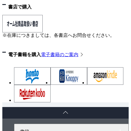
書店で購入
Appendix
A 2進数
B ipconfigコマンド
※在庫につきましては、各書店へお問合せください。
演習問題 解答
INDEX
電子書籍を購入
電子書籍のご案内
ペ
ー
ジ
ト