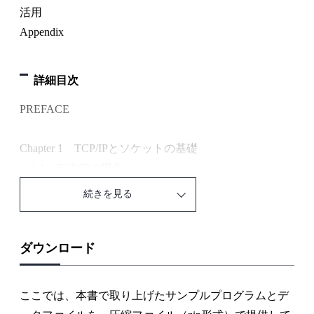
活用
Appendix
詳細目次
PREFACE
Chapter 1 TCP/IPとソケットの基礎
1.1 TCP/IPの概念
1.1.1 ネットワークプロトコルとネットワークア
続きを見る
ーキテクチャ
1.1.2 OSI参照モデル
1.1.3 OSI参照モデルとTCP/IP
ダウンロード
1.1.4 IPの概要
1.1.5 TCPとUDP
ここでは、本書で取り上げたサンプルプログラムとデ
1.2 ソケットとは