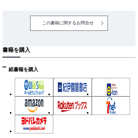
演習問題３
Chapter 4 Webシステムに関連するPythonモジュールの
この書籍に関するお問合せ
活用
4.1 HTTPのしくみ
4.1.1 HTTPとHTML
書籍を購入
4.1.2 HTTPによる情報交換の基本
4.1.3 Webアプリケーションのしくみ
紙書籍を購入
4.2 Webサーバの構築
4.2.1 Webサーバの動作原理
4.2.2 SimpleHTTPServerによるサーバの構築
4.3 Webクライアントの構築
4.3.1 webbrowserによるWebページの表示
4.3.2 urllibによるデータの取得
4.3.3 HtmlParserによる特定の情報の抽出
演習問題４