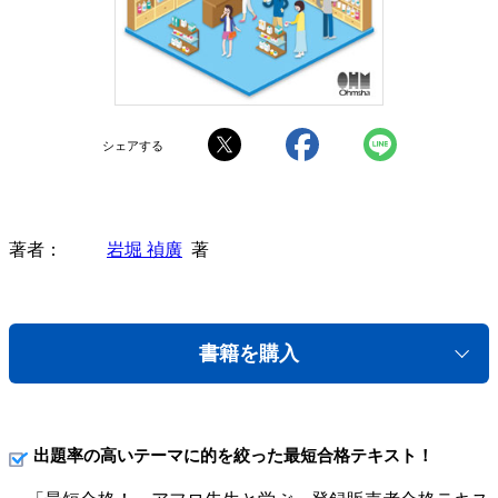
シェアする
著者
岩堀 禎廣
著
書籍を購入
出題率の高いテーマに的を絞った最短合格テキスト！