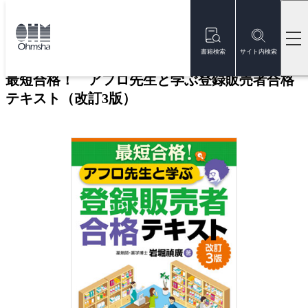
本
文
トップ
書籍
書籍詳細
に
移
書籍検索
サイト内検索
動
最短合格！ アフロ先生と学ぶ登録販売者合格
テキスト（改訂3版）