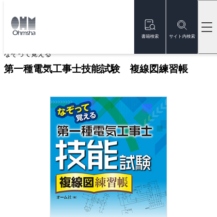
本
文
トップ
書籍
書籍詳細
に
移
書籍検索
サイト内検索
動
なぞって覚える
第一種電気工事士技能試験 複線図練習帳