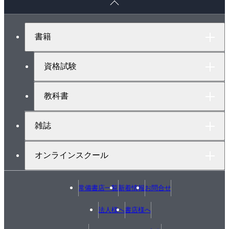
ー
4-3 三相誘導電動機の複線図
ジ
1 開閉器と三相誘導電動機の基礎知識
ト
書籍
例題17 開閉器回路（公表問題No.5の負荷回路）
ッ
プ
例題18 V－V結線と開閉器回路（公表問題No.5）
へ
例題19 Δ－Δ結線と開閉器回路（公表問題No.6）
資格試験
4-4 電磁開閉器の複線図
1 電磁接触器と電磁開閉器
教科書
2 三相変圧器と電磁開閉器（公表問題No.8の負荷
回路）
雑誌
例題20 三相変圧器と電磁開閉器回路（公表問題
No.8）
オンラインスクール
練習問題5
4-5 計器用変圧器と変流器
常備書店一覧
新着情報
お問合せ
1 VTと不足電圧継電器の複線図
例題21 VT回路（公表問題No.10）
法人様へ
書店様へ
2 CTとOCRの複線図