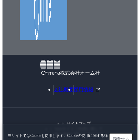
株式会社オーム社
外
会社概要
採用情報
部
リ
ン
ク
サイトマップ
Webサイトご利用に際して
個人情報に関する基本方針
当サイトではCookieを使用します。Cookieの使用に関する詳
同意する
カスタマーハラスメントに対する基本方針