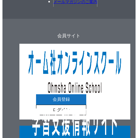
メールマガジンのご案内
例題22 CT回路（公表問題No.7）
練習問題6
5章 公表問題にトライ
会員サイト
3路スイッチ回路（公表問題No.1）
自動点滅器回路（公表問題No.2）
V－V結線と2灯点滅回路（公表問題No.3）
パイロットランプ回路（公表問題No.4）
V－V結線と開閉器回路（公表問題No.5）
Δ－Δ結線と開閉器回路（公表問題No.6）
CT回路（公表問題No.7）
会員登録
電磁開閉器回路（公表問題No.8）
タイムスイッチ回路（公表問題No.9）
ログイン
VT回路（公表問題No.10）
問題解答