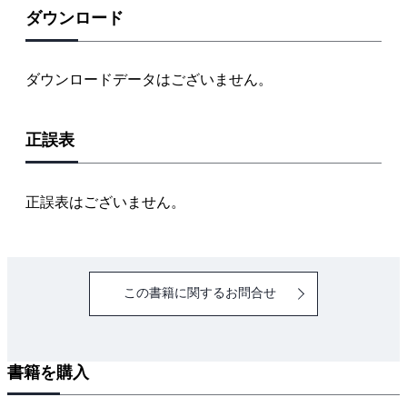
2-1 電線の色別
ダウンロード
2-2 接地側電線と非接地側電線とは
2-3 単相変圧器の基礎
ダウンロードデータはございません。
2-4 器具の極性
正誤表
3章 負荷回路の複線図
3-1 複線図の書き方
3-2 複線図を書く手順
正誤表はございません。
3-3 負荷回路の基礎練習
例題1 コンセント回路
例題2 1灯点滅回路
この書籍に関するお問合せ
例題3 2灯同時点滅回路
例題4 2灯点滅回路（公表問題No.3の負荷回路）
例題5 3路スイッチ回路の基礎
書籍を購入
例題6 パイロットランプ回路の基礎
例題7 パイロットランプ回路（公表問題No.4の負