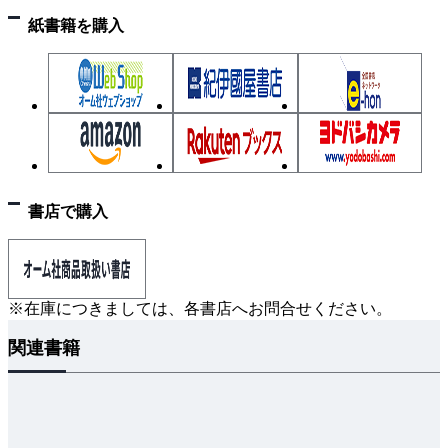
荷回路、同時点滅）
紙書籍を購入
練習問題1
例題8 自動点滅器回路の基礎
例題9 自動点滅器と切替スイッチ回路（公表問題
No.2の負荷回路）
例題10 タイムスイッチ回路の基礎
例題11 自動点滅器とタイムスイッチ（公表問題
書店で購入
No.9の負荷回路）
練習問題2
4章 各種変圧器と公表問題の複線図
※在庫につきましては、各書店へお問合せください。
4-1 単相変圧器の複線図
関連書籍
1 単相変圧器の複線図（単相2線式200V）
2 単相変圧器の複線図（単相3線式100/200V）
3 単相変圧器の二次側配線
練習問題3