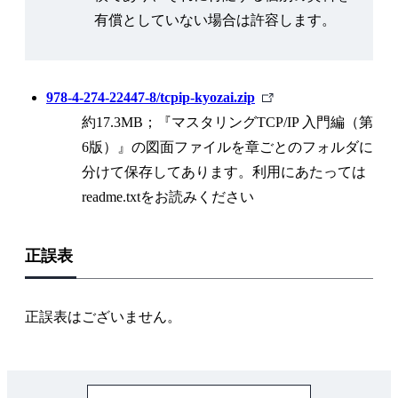
有償としていない場合は許容します。
外
978-4-274-22447-8/tcpip-kyozai.zip
部
約17.3MB；『マスタリングTCP/IP 入門編（第
リ
6版）』の図面ファイルを章ごとのフォルダに
ン
分けて保存してあります。利用にあたっては
ク
readme.txtをお読みください
正誤表
正誤表はございません。