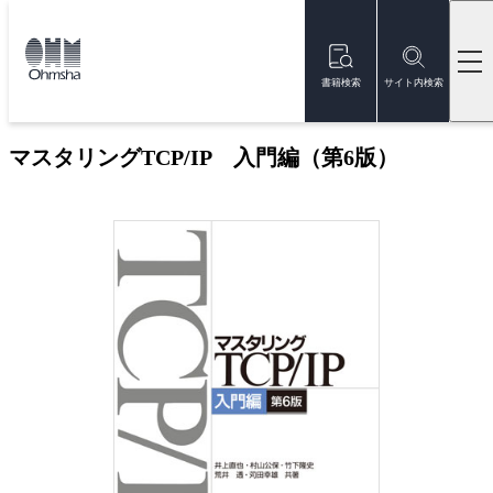
本
文
トップ
書籍
書籍詳細
に
移
書籍検索
サイト内検索
動
ベストセラー
マスタリングTCP/IP 入門編（第6版）