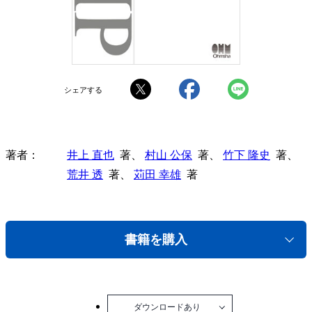
シェアする
著者
井上 直也
著、
村山 公保
著、
竹下 隆史
著、
荒井 透
著、
苅田 幸雄
著
書籍を購入
ダウンロードあり