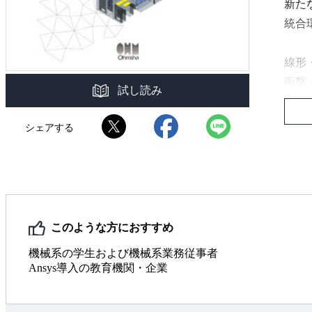
新た
統合環
線形
衝撃
試し読み
熱流
「An
シェアする
本書
「A
ソフ
このような方におすすめ
第3版
機械系の学生および機械系業務従事者
Ansys導入の教育機関・企業