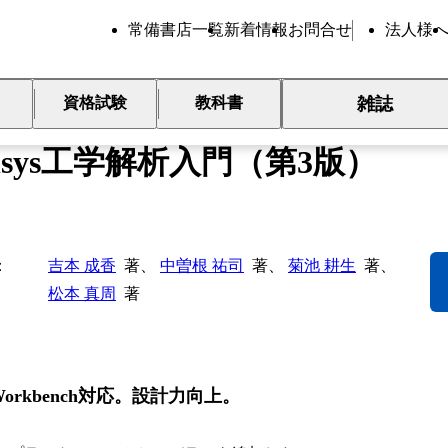
常備書店一覧
新着情報
お問合せ
法人様
雑誌
資格試験
教科書
限要素法解析ソフト
nsys工学解析入門（第3版）
吉本 成香
著、
中曽根 祐司
著、
菊池 耕生
著、
松本 真周
著
Workbench対応。設計力向上。