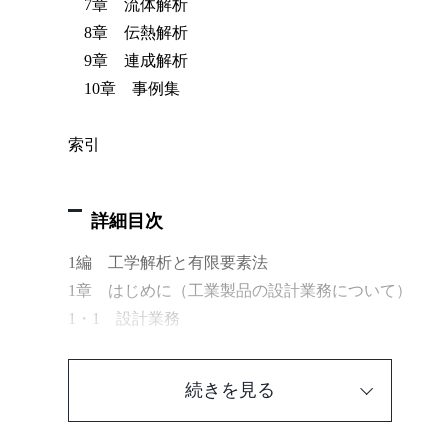
7章 流体解析
8章 伝熱解析
9章 連成解析
10章 事例集
索引
詳細目次
1編 工学解析と有限要素法
1章 はじめに（工業製品の設計業務について）
1・1 設計業務
1・2 設計に対する制約条件
1・3 QCDS
続きを見る
1・4 設計における未知特性の取り扱い
1・5 過去の製品・設計事例に学ぶ