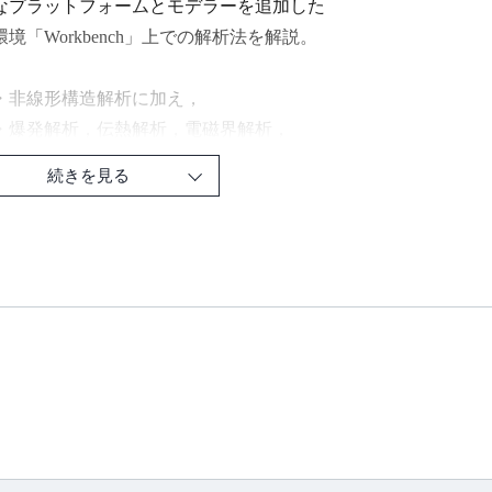
なプラットフォームとモデラーを追加した
境「Workbench」上での解析法を解説。
・非線形構造解析に加え，
・爆発解析，伝熱解析，電磁界解析，
体解析，連成解析など，多種類の解析が
続きを見る
sys Workbench」で実行できる！
は汎用有限要素法解析ソフトウェア
nsys」（アンシス）使った工学解析の実際を
トの使い方を含め、わかりやすく解説したものです。
は「Ansys 2019 R2」をベースに解説しています。