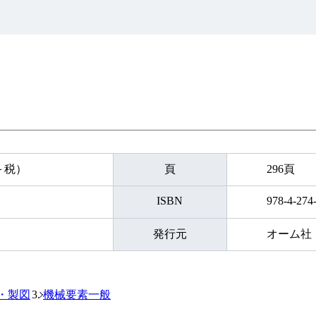
円＋税）
頁
296頁
ISBN
978-4-274
発行元
オーム社
・製図
機械要素一般