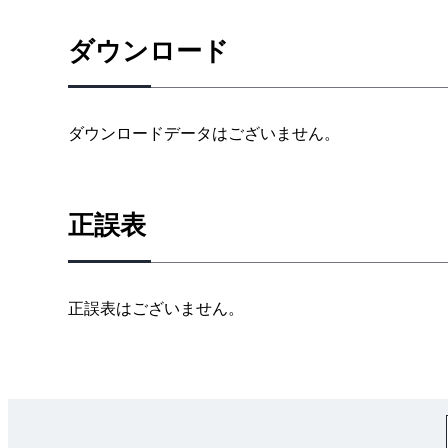
1・6 全体のバランスと商品性を意識した設計
1・7 CAEを駆使した設計
ダウンロード
2章 有限要素法の基礎
2・1 重み付き残差法
ダウンロードデータはございません。
1. 部分領域法（有限体積法）
2. ガラーキン法
2・2 レイリー-リッツ法
正誤表
2・3 有限要素法
1. 1要素の場合
2. 3要素の場合
正誤表はございません。
3. 有限要素法の手順
3章 有限要素法による工学解析
3・1 構造物の弾性解析における有限要素式
1. 二次元弾性問題における有限要素法の概要