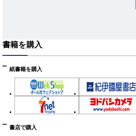
2. 二次元弾性問題の基礎方程式
（1） つり合い方程式
（2） ひずみと変位の関係
（3） 応力とひずみの関係
（4） 境界条件
書籍を購入
3. 二次元弾性問題における変分原理：仮想仕事
4. 三角形定ひずみ要素による定式化
（1） ひずみ－変位マ卜リックスまたは［B］マ
紙書籍を購入
（2） 応力－ひずみマ卜リックスまたは［D］マ
（3） 要素剛性方程式
（4） 全体剛性方程式
3・2 モード解析における有限要素式
1. モード解析
2. はり要素における振動モード解析
3. 応答解析
書店で購入
3・3 流体解析における有限要素式