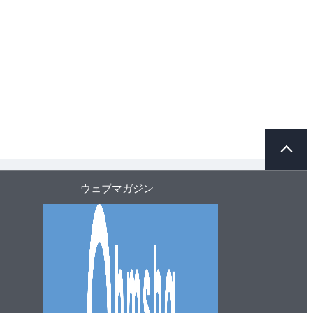
ペ
ー
ジ
ト
ウェブマガジン
ッ
プ
へ