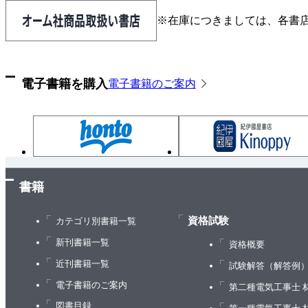
1. 有限要素法の基礎
※在庫につきましては、各書
（1） 要素分割
（2） 形状関数
（3） 重み付き残差法
電子書籍を購入
電子書籍のご案内
2. 流れの基礎方程式
（1） 非圧縮粘性流れの支配方程式
（2） 二次元定常流解析（速度分布と圧力による
3・4 伝熱解析における有限要素式
1. 支配方程式
2. 有限要素式の生成
書籍
（1） 領域の有限要素への分割
（2） 任意の要素における内？関数の生成
資格試験
カテゴリ別書籍一覧
（3） 境界条件上での内？関数の生成
新刊書籍一覧
資格概要
（4） 要素のマ卜リックスの生成
近刊書籍一覧
試験解答（解答例
（5） 全体の有限要素式の作成
電子書籍のご案内
第二種電気工事士 
3・5 Ansysによる連成解析
図書目録