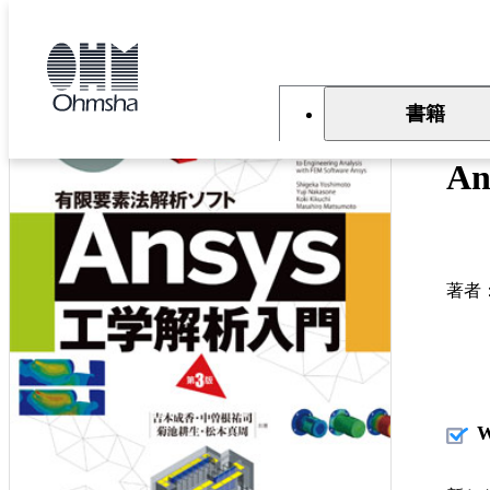
本
文
トップ
書籍
書籍詳細
に
移
動
書籍
有
A
著者