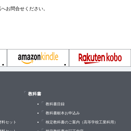
店へお問合せください。
定式化）
教科書
教科書目録
）
教科書献本お申込み
材料セット
検定教科書のご案内（高等学校工業科用）