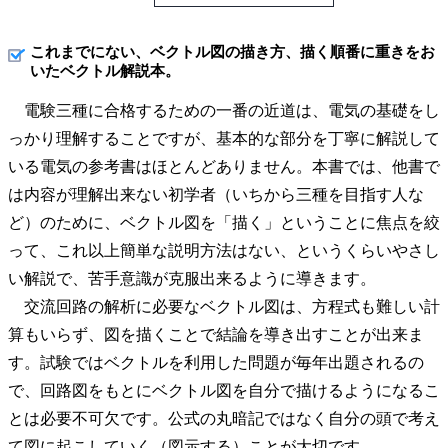
これまでにない、ベクトル図の描き方、描く順番に重きをお
いたベクトル解説本。
電験三種に合格するための一番の近道は、電気の基礎をし
っかり理解することですが、基本的な部分を丁寧に解説して
いる電気の参考書はほとんどありません。本書では、他書で
は内容が理解出来ない初学者（いちから三種を目指す人な
ど）のために、ベクトル図を「描く」ということに焦点を絞
って、これ以上簡単な説明方法はない、というくらいやさし
い解説で、苦手意識が克服出来るように導きます。
交流回路の解析に必要なベクトル図は、方程式も難しい計
算もいらず、図を描くことで結論を導き出すことが出来ま
す。試験ではベクトルを利用した問題が毎年出題されるの
で、回路図をもとにベクトル図を自分で描けるようになるこ
とは必要不可欠です。公式の丸暗記ではなく自分の頭で考え
て図に起こしていく（図示する）ことが大切です。