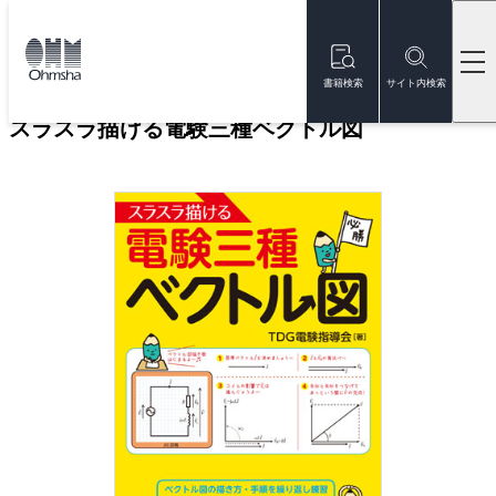
本
文
トップ
書籍
書籍詳細
に
移
書籍検索
サイト内検索
動
スラスラ描ける電験三種ベクトル図