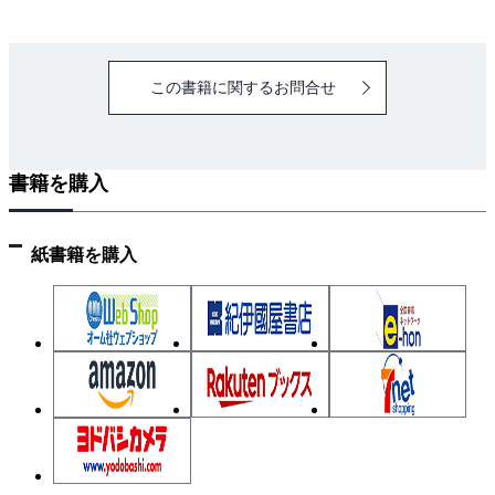
フ
４．複素数ベクトルの取り扱い
ァ
イ
この書籍に関するお問合せ
第４章 単相交流
ル
１．正弦波交流の発生原理
２．記号法
書籍を購入
３．交流回路／直列回路・並列回路
４．交流電力
紙書籍を購入
第５章 三相交流
１．三相交流の発生
２．結線方式
３．三相電力
４．二電力計法
第６章 送配電線のベクトル図
１．電気的特性