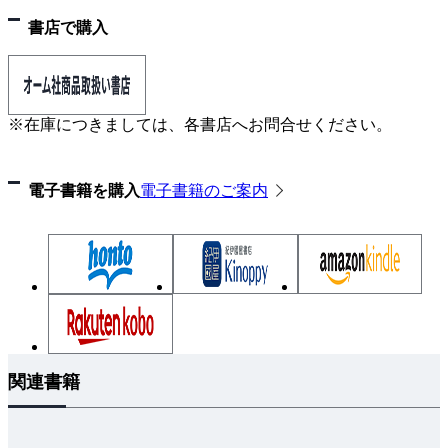
２．電圧降下とベクトル図
書店で購入
３．力率改善
４．フェランチ現象
※在庫につきましては、各書店へお問合せください。
第７章 機械のベクトル図
１．理想変圧器のベクトル図
電子書籍を購入
電子書籍のご案内
２．実際の変圧器のベクトル図
３．変圧器の電圧変動率
４．同期発電機の出力とベクトル図
５．同期発電機の並行運転の条件
６．同期電動機の出力とベクトル図
７．同期電動機のＶ特性
関連書籍
附録 いろいろな回路の諸定理
１．キルヒホッフの法則
２．ループ法