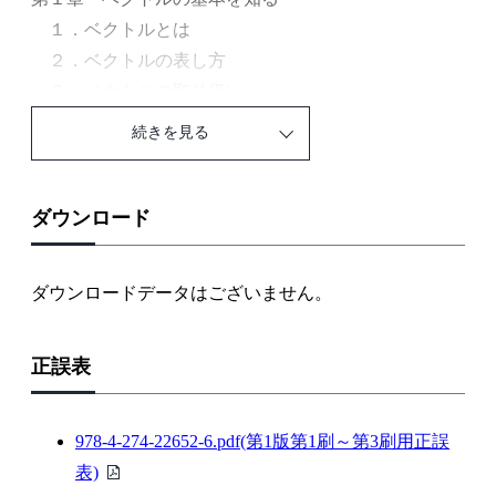
１．ベクトルとは
２．ベクトルの表し方
３．ベクトルの取り扱い
続きを見る
第２章 三角関数とベクトル
１．図形の性質
２．三角比
ダウンロード
３．弧度法
４．三角関数の定義
ダウンロードデータはございません。
５．三角関数のグラフ
６．加法定理
正誤表
第３章 複素数とベクトル
１．複素数の性質
978-4-274-22652-6.pdf(第1版第1刷～第3刷用正誤
２．複素数の表示とベクトル
PDF
表)
３．ベクトル図と複素数表現