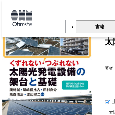
本
文
トップ
書籍
書籍詳細
に
移
動
書籍
く
太
著者
太陽