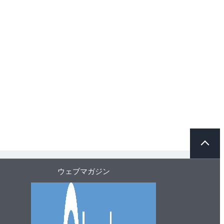
ペ
ー
ジ
ト
ウェブマガジン
ッ
プ
へ