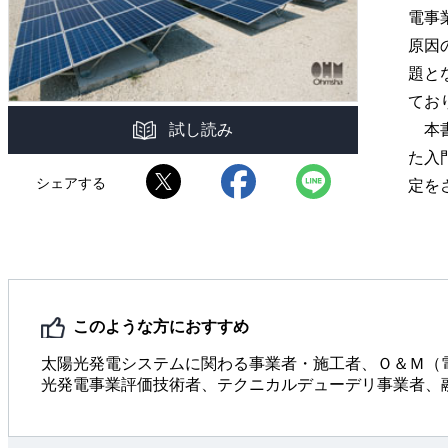
電事
原因
題と
てお
試し読み
本書
た入
シェアする
定を
このような方におすすめ
太陽光発電システムに関わる事業者・施工者、Ｏ＆Ｍ（
光発電事業評価技術者、テクニカルデューデリ事業者、