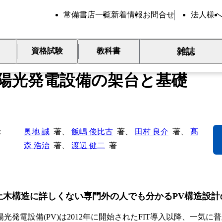
常備書店一覧
新着情報
お問合せ
法人様
雑誌
資格試験
教科書
ずれない・つぶれない
陽光発電設備の架台と基礎
奥地 誠
著、
飯嶋 俊比古
著、
田村 良介
著、
髙
森 浩治
著、
渡辺 健二
著
土木構造に詳しくない専門外の人でも分かるPV構造設計
光発電設備(PV)は2012年に開始されたFIT導入以降、一気