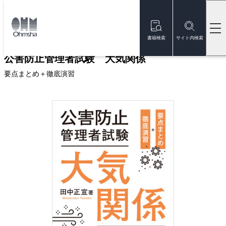
本
文
トップ
書籍
書籍詳細
に
移
書籍検索
サイト内検索
動
公害防止管理者試験 大気関係
要点まとめ＋徹底演習