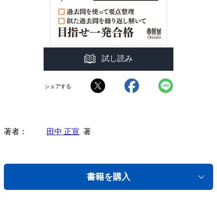
試し読み
シェアする
著者
田中 正宣
著
書籍を購入