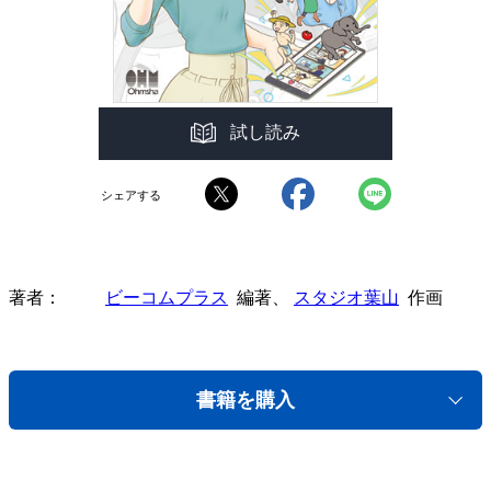
試し読み
シェアする
著者
ビーコムプラス
編著、
スタジオ葉山
作画
書籍を購入