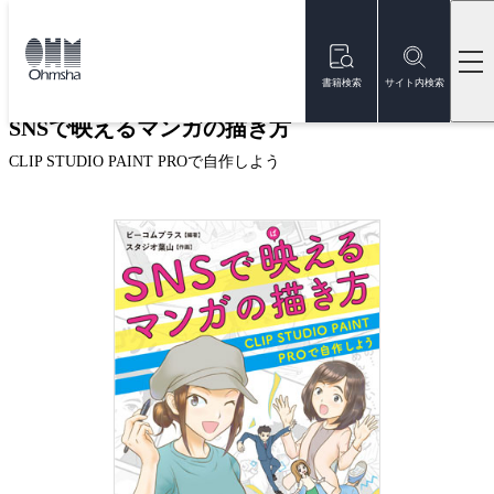
本
文
トップ
書籍
書籍詳細
に
移
書籍検索
サイト内検索
動
SNSで映えるマンガの描き方
CLIP STUDIO PAINT PROで自作しよう