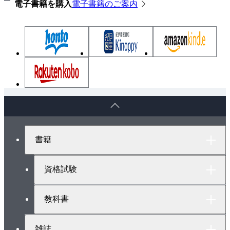
電子書籍を購入
電子書籍のご案内
索引
ペ
ー
ジ
ト
書籍
ッ
プ
へ
資格試験
教科書
雑誌