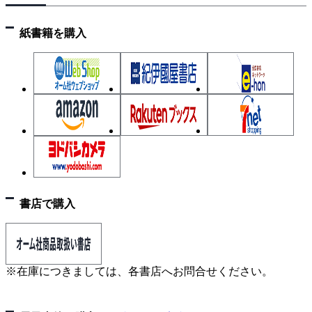
Chapter 4 投稿のススメ！
4‐1 投稿先を決める
紙書籍を購入
4‐2 投稿についての注意点
4‐3 バズらせるためののコツ
Chapter 5 CLIP STUDIO PAINT PRO で実際に作品を
作ってみよう
5‐1 デジタルの描き方の基本
5‐2 CLIP STUDIO PAINT PROで描く
COLUMN
模写のコツ
書店で購入
衣服のデザイン
AIとマンガ
マンガ家の収入
※在庫につきましては、各書店へお問合せください。
マンガ家を目指す