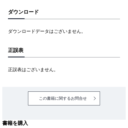
1‐2 うまく描くコツはうまく観察すること
1‐3 ○△□で描いてみよう
ダウンロード
1‐4 奥行き（遠近感）の表現
1‐5 顔を描こう
ダウンロードデータはございません。
1‐6 人の動きを把握する
1‐7 身体を描こう
正誤表
1‐8 衣服を描こう
Chapter 2 どうやってストーリーを決めるの？
2‐1 テーマを決める
正誤表はございません。
2‐2 ストーリーを作る
2‐3 キャラクターの作り方
Chapter 3 描いてみよう！
この書籍に関するお問合せ
3‐1 道具の準備
3‐2 ネームの作成
3‐3 作画
書籍を購入
3‐4 マンガを描くうえでのポイント