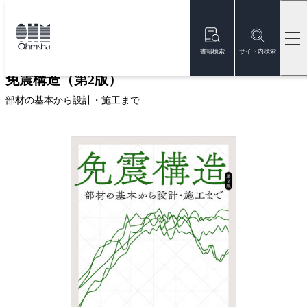
本
文
トップ
書籍
書籍詳細
に
移
書籍検索
サイト内検索
動
免震構造（第2版）
部材の基本から設計・施工まで