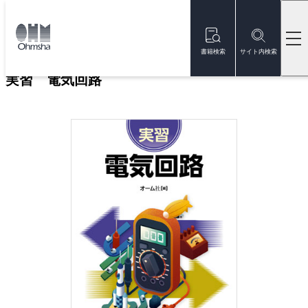
本
文
トップ
書籍
書籍詳細
に
移
書籍検索
サイト内検索
動
実習 電気回路