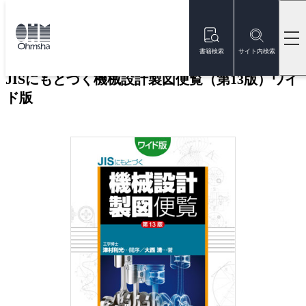
本
文
トップ
書籍
書籍詳細
に
移
書籍検索
サイト内検索
動
JISにもとづく機械設計製図便覧（第13版）ワイ
ド版