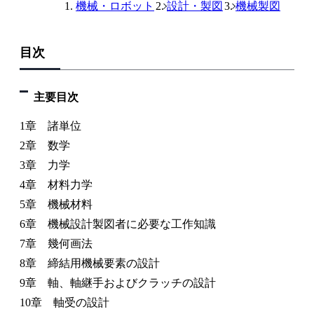
機械・ロボット
設計・製図
機械製図
目次
主要目次
1章 諸単位
2章 数学
3章 力学
4章 材料力学
5章 機械材料
6章 機械設計製図者に必要な工作知識
7章 幾何画法
8章 締結用機械要素の設計
9章 軸、軸継手およびクラッチの設計
10章 軸受の設計