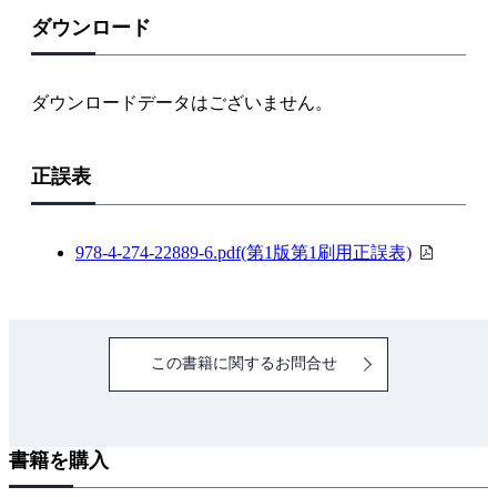
1.1.3 ユーザと人工物のインタラクションを促進する
ダウンロード
ためのエージェント化
1.2 コミュニケーションとインタラクション
ダウンロードデータはございません。
1.2.1 社会性動物としての人
1.2.2 コミュニケーションの重要性
正誤表
1.2.3 心の理論と非言語情報の役割
1.2.4 メラビアンの法則
1.3 AIとインタラクション
PDF
978-4-274-22889-6.pdf(第1版第1刷用正誤表)
1.3.1 AI の急発展
フ
1.3.2 コミュニケーション相手の状態を推定する
ァ
1.3.3 行動からの内部状態推定の可能性
イ
この書籍に関するお問合せ
1.3.4 推定における人とAIの違い
ル
1.3.5 インタラクション相手と志向性を共有する
1.4 インタラクションのための認知モデリング
書籍を購入
1.4.1 インタラクションの内部過程の理解
1.4.2 心理的インタラクション