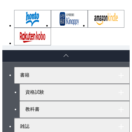
2.3 分析データの扱い
2.3.1 定性分析
2.3.2 定量分析
2.3.3 分析における一般的な注意点
2.4 インタラクションの基本的な時系列モデル
2.4.1 情報理論の基礎
ペ
2.4.2 時系列データのモデリング
ー
2.4.3 隠れマルコフモデル
ジ
ト
2.4.4 機械学習を活用した時系列データのモデリング
書籍
ッ
2.4.5 分節化
プ
2.5 時系列データの因果関係の分析モデル
へ
資格試験
2.5.1 因果推論
2.5.2 時間と因果
教科書
2.5.3 グレンジャー因果性
2.5.4 移動エントロピー
雑誌
2.5.5 因果探索