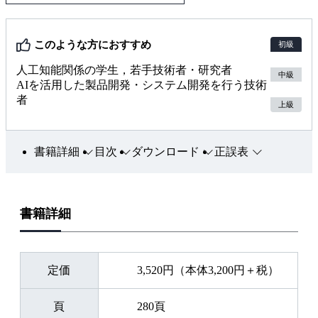
言語によるコミュニケーションよりも，非言語情報によるイ
ンタラクションのほうが重要になることがよくあります．相
このような方におすすめ
初級
手が人であれ，動物であれ，AIやロボットなどの人工物で
人工知能関係の学生，若手技術者・研究者
あれ，人は相手の意図や欲求などの心的状況を読み取り，そ
中級
AIを活用した製品開発・システム開発を行う技術
れに適応した行動をとるという，コグニティブ（認知的）イ
者
上級
ンタラクションを繰り返すことで，円滑に対話を行っている
と考えられるからです．
書籍詳細
目次
ダウンロード
正誤表
第1章では，人とAIのインタラクションについて，人どうし
のインタラクションや人と動物のインタラクションをベース
に考える枠組を説明しています．第2章では，インタラクシ
ョンを分析していくための概念や方法を説明しています．続
書籍詳細
く第3章では，取得したデータをモデルベースで分析するた
めに必要な，データの表現方法について説明しています．最
定価
3,520円（本体3,200円＋税）
後の第4章では，第3章までに学んだ基礎的な概念や方法を用
いて，実際にどのようなインタラクションの分析が可能なの
頁
280頁
かを，これまでの事例の中から特に興味深いものに絞って説