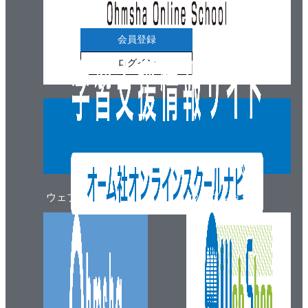
3.2.3 前言語的レイヤにおける変数
3.2.4 言語的レイヤにおける変数
会員登録
3.3 音声言語にかかわる変数
ログイン
3.3.1 音声言語と文字言語
3.3.2 音声の4要素とその音響的対応物
3.3.3 音声の音響分析
3.4 人以外において重要な変数
3.4.1 異種間インタラクションの基礎
3.4.2 人‐動物インタラクションを扱ううえでの注意事
項
ウェブマガジン
ウェブショップ
3.4.3 イヌ，ネコと人のインタラクション
3.5 動画像処理
3.5.1 動画像取得の基礎
3.5.2 動画像処理の基本
3.5.3 認識・検出・推定の処理
3.5.4 時間方向の処理