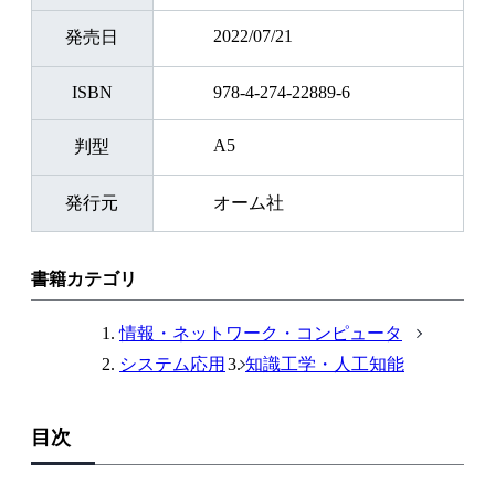
明しています．
2022/07/21
発売日
本書を読むことで，人どうし，あるいは人と動物の間のイン
タラクションで起きていることを理解するためだけでなく，
ISBN
978-4-274-22889-6
人と自然にコミュニケーションするAI，ロボット，そのほ
かの人工物を設計するための基本がわかります．
A5
判型
発行元
オーム社
書籍カテゴリ
情報・ネットワーク・コンピュータ
システム応用
知識工学・人工知能
目次