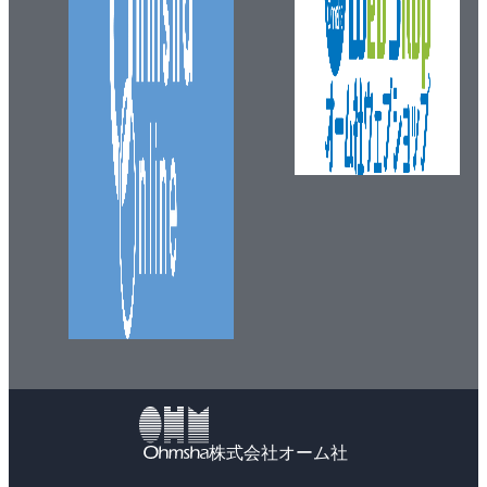
3.5.5 RGBD画像の処理
3.6 装着型デバイスによる身体動作計測
3.6.1 モーションキャプチャ
3.6.2 視線計測デバイス
3.6.3 その他のセンサ
3.6.4 インタラクション分析における応用例
3.7 音韻情報と韻律情報の計測処理
3.7.1 音声収録の基礎知識
3.7.2 マイクロホンの種類
3.7.3 マイクロホンの指向性
3.7.4 マイクロホンのチャネル数
3.7.5 マイクロホンの録音レベル（感度）の調整
3.7.6 音声収録ソフトウェア
3.8 生理指標の計測
3.8.1 生理指標を利用する利点と欠点
株式会社オーム社
3.8.2 生理指標の特徴