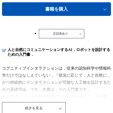
書籍を購入
正誤表あり
人と自然にコミュニケーションするAI，ロボットを設計する
ための入門書．
コグニティブインタラクションは，従来の認知科学や情報科
学だけではなしえていない，「状況に応じて，人と自然に，
かつ持続的にインタラクションが可能な人工物を設計するた
めの基礎理論」です．本書は，その入門書です．
AIやロボットが人の社会生活にとけこむためには，人と協
調行動をとれなければいけません．それには，コミュニケー
続きを見る
ション，つまり，意思疎通の能力が欠かせません．しかし，