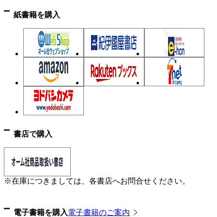
1.4.3 認知アーキテクチャ
紙書籍を購入
1.4.4 他者に対する働きかけの計画
1.4.5 他者のレベルに応じた働きかけ戦略
1.4.6 他者モデルの獲得
1.5 他者モデルのモデリング
1.5.1 データ駆動の学習方式の導入
1.5.2 他者モデルのモデリングに使用する機械学習の
手法
第2章 インタラクション分析の基礎
書店で購入
2.1 仮説を立てる
2.1.1 仮説の立て方
2.1.2 インタラクション分析の特徴
※在庫につきましては、各書店へお問合せください。
2.2 仮説検証のための実験デザイン
2.2.1 検証すべき仮説の選定とその検証
電子書籍を購入
電子書籍のご案内
2.2.2 実験の統制と実験結果の解釈の注意点