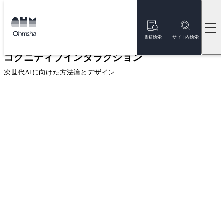
本
文
トップ
書籍
書籍詳細
に
移
書籍検索
サイト内検索
動
コグニティブインタラクション
次世代AIに向けた方法論とデザイン