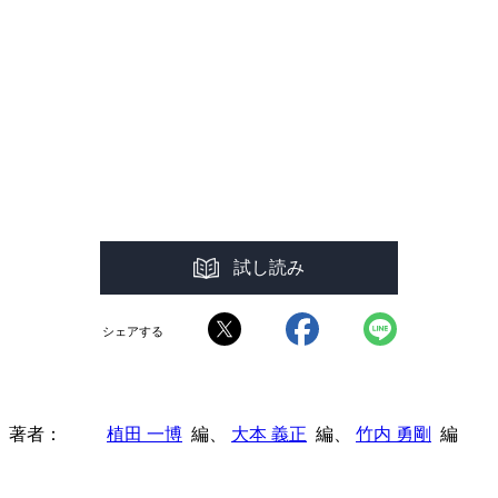
試し読み
シェアする
著者
植田 一博
編、
大本 義正
編、
竹内 勇剛
編