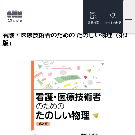
本
文
トップ
書籍
書籍詳細
に
移
書籍検索
サイト内検索
動
看護・医療技術者のための たのしい物理（第2
版）