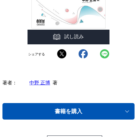
試し読み
シェアする
著者
中野 正博
著
書籍を購入