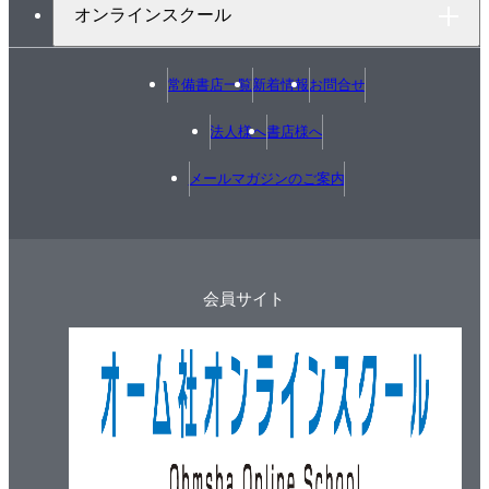
オンラインスクール
5.2.3. 説明変数が二値変数の場合
5.2.4. 説明変数が三値以上の離散変数の場合
常備書店一覧
新着情報
お問合せ
5.3. 目的変数が二値変数の場合
5.3.1. ロジスティック回帰モデルによるオッズ比の
法人様へ
書店様へ
推定
5.3.2. 修正ポアソン回帰モデルによるリスク比の推
メールマガジンのご案内
定
5.3.3. 修正ポアソン回帰モデルによるリスク差の推
定
会員サイト
5.3.4. リスク比とオッズ比の違い
5.4. 目的変数がイベント発生までの時間の場合
5.4.1. Cox比例ハザード回帰モデル
5.4.2. 比例ハザード性の評価
6章 多変量回帰モデル
6.1. 多変量回帰モデルの基本