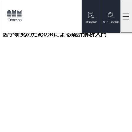
本
文
トップ
書籍
書籍詳細
に
移
書籍検索
サイト内検索
動
医学研究のためのRによる統計解析入門