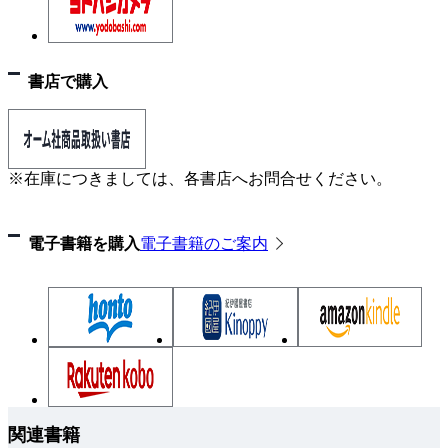
3.3.1. 背景表の作成手順
3.3.2. 背景表のラベル指定
書店で購入
4章 統計的仮説検定
4.1. 統計的仮説検定の基本的な考え方
4.1.1. 仮説検定と検定問題
※在庫につきましては、各書店へお問合せください。
4.1.2. p値
4.1.3. 有意水準と第1種の過誤
電子書籍を購入
電子書籍のご案内
4.1.4. 第2種の過誤と検出力
4.1.5. 帰無仮説が棄却されない場合の解釈
4.2. 仮説検定の選び方
4.2.1. Q1.差か相関か？
4.2.2. Q2.データ間に対応はあるか？
4.2.3. Q3.アウトカムの変数の種類は？
4.2.4. Q4.連続変数のアウトカムの正規性の仮定は
関連書籍
満たされているか？