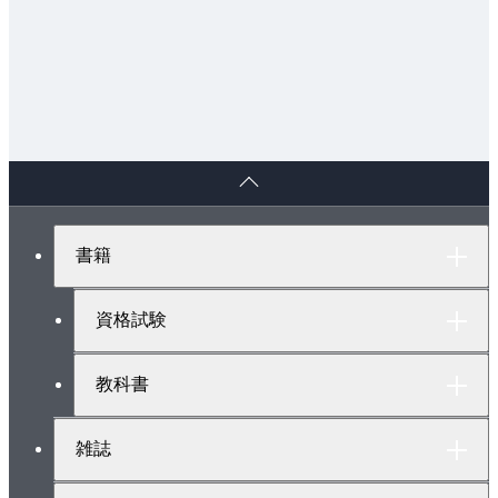
4.5.4. Kendallの順位相関係数
4.6. 離散変数のアウトカムデータを複数群間で比較す
る場合
4.6.1. カイ二乗検定
4.6.2. Fisherの正確検定
ペ
4.7. 生存時間を評価する場合
ー
4.7.1. 生存時間と打ち切り
ジ
ト
4.7.2. Kaplan-Meier法
書籍
ッ
4.7.3. Kaplan-Meier曲線の作図
プ
4.7.4. Log-rank検定
へ
資格試験
5章 回帰モデル
教科書
5.1. 回帰モデルの選び方
5.2. 線形回帰モデル
雑誌
5.2.1. 線形回帰モデルの基本
5.2.2. 線形回帰モデルの仮定の評価