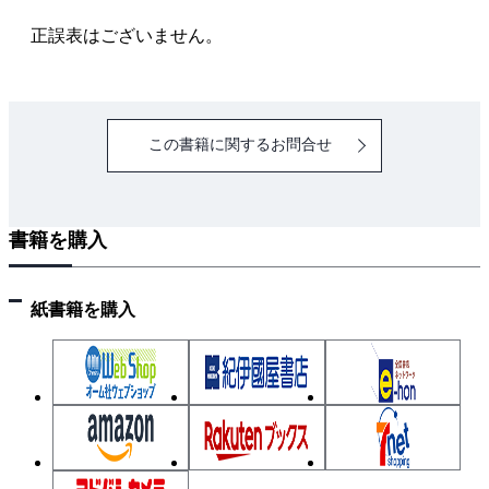
2.1. データファイルの読み込み
正誤表はございません。
2.1.1. 練習用データファイル
2.1.2. データファイルの拡張子
2.1.3. CSVファイルの読み込み（基本編）
この書籍に関するお問合せ
2.1.4. CSVファイルの読み込み（応用編）
2.1.5. Excelファイルの読み込みと外部パッケージ
2.2. データフレームの取扱い
書籍を購入
2.2.1. データフレームの構造
2.2.2. データの内容を編集する
紙書籍を購入
3章 変数の種類と記述統計
3.1. 統計解析における変数の種類
3.2. 記述統計量の計算
3.2.1. 連続変数の要約
3.2.2. 離散変数の要約
3.3. 背景表の作成