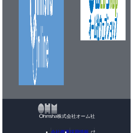
7.2.1. ggplotの基本とヒストグラム
7.2.2. 関数scaleによる図の調整
7.2.3. 関数facetによる図の分割
7.2.4. 箱ひげ図の作成
7.2.5. 複数の図の統合
7.2.6. Kaplan-Meier図
7.2.7. 回帰モデルの結果の図示
7.3. R Markdownで解析レポートを作成する
7.3.1. R Markdownファイルを作成して実行する
7.3.2. R Markdownを構成する要素
7.3.3. R Markdownによる解析レポートの作成
付録
A.1. Rとパッケージのアップデート
株式会社オーム社
A.2. RStudioでの作業を楽にする豆知識
A.2.1. ショートカットキー
外
会社概要
採用情報