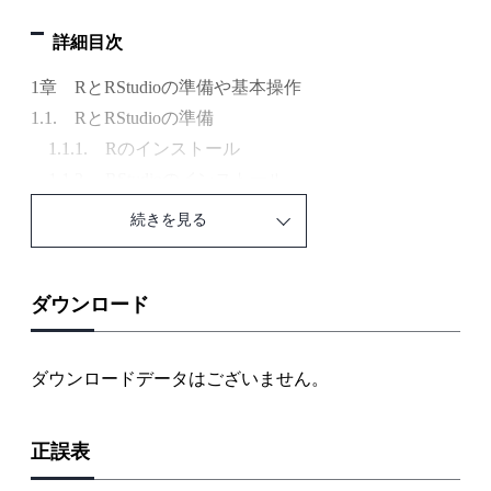
詳細目次
1章 RとRStudioの準備や基本操作
1.1. RとRStudioの準備
1.1.1. Rのインストール
1.1.2. RStudioのインストール
1.2. RStudioの基本的な操作方法
続きを見る
1.2.1. RStudioの画面構成
1.2.2. RStudioプロジェクトの新規作成
1.2.3. RStudioでRをはじめよう
ダウンロード
1.3. Rの基本動作
1.3.1. 演算結果をオブジェクトに代入する
ダウンロードデータはございません。
1.3.2. 関数で演算を行う
1.3.3. RStudioで作成したRファイルを保存する
正誤表
2章 データの読み込みと前処理