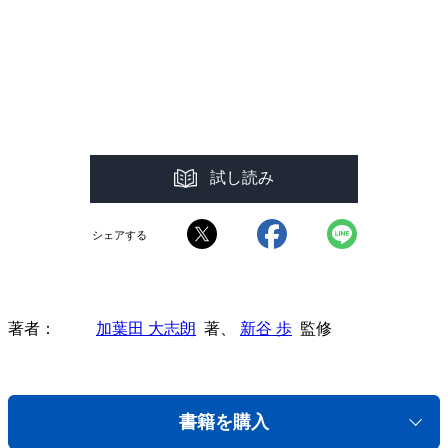
試し読み
シェアする
著者
加葉田 大志朗
著、
新谷 歩
監修
書籍を購入