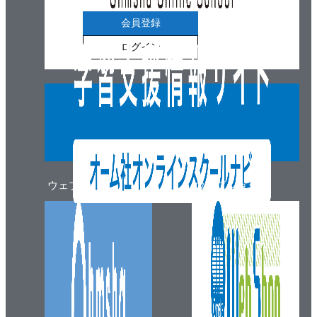
6.1.1 単回帰モデルのおさらいと多変量回帰モデル
会員登録
の実装
ログイン
6.1.2. 多変量回帰モデルのメカニズム
6.2. 効果の異質性の評価
6.2.1 交差項を含む回帰モデル
6.2.2. サブグループの効果推定
6.2.3. 交差項を含むモデルの総括的検定
6.2.4. 効果の推定量が比であるときの異質性の評価
6.3. 説明変数の選択
ウェブマガジン
ウェブショップ
6.3.1. モデルの過適合のチェック
6.3.2. 多重共線性のチェック
6.4. 欠測値補完
7章 結果のアウトプット
7.1. 解析結果を表にまとめる
7.2. 解析結果を図にまとめる