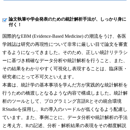
論文執筆や学会発表のための統計解析手法が、しっかり身に
付く！
国際的なEBM (Evidence-Based Medicine) の潮流をうけ、各医
学雑誌は研究の再現性について非常に厳しい目で論文を審査
するようになってきました。そのため、正しい統計リテラシ
ーに基づき精確なデータ分析や統計解析を行うこと、また、
その結果をわかりやすく可視化し表現することは、臨床医・
研究者にとって不可欠といえます。
本書は、統計学の基本事項を学んだ方が実践的な統計解析を
行うための橋渡しとなるような内容で構成しました。統計解
析のツールとして、プログラミング言語Rとその統合環境
RStudioを採用し、Rの導入のハードルが低くなるよう配慮し
ています。また、事例ごとに、データ分析や統計解析の手法
と考え方、Rの記述、分析・解析結果の表現をその都度解説