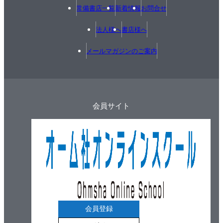
常備書店一覧
新着情報
お問合せ
2. こう配キー
3. 半月キー
法人様へ
書店様へ
4. 平キー
メールマガジンのご案内
5. 角キー
6. 丸キー
7. スプラインとセレーション
8. キーの大きさと取付け
会員サイト
2・4 コッタ
2・5 ピン
2・6 止め輪
2・7 リベット
1. リベット継手の種類
2. リベットの強さ
3. リベット継手の修理
2・8 軸継手
会員登録
1. 固定軸継手