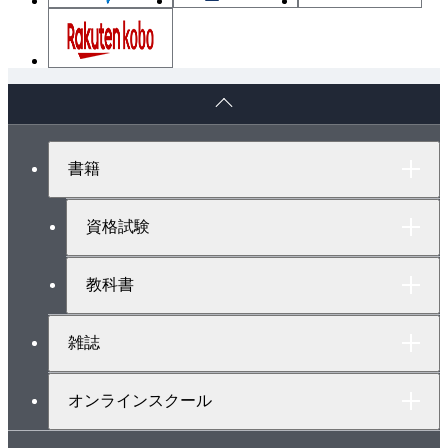
（7） 溝付きナット
（8） つまみナット
（9） 蝶ナット
ペ
（10） アイナット
ー
（11） ばね板ナット
ジ
ト
3. ねじの締め付け
書籍
ッ
4. ナットの固定法
プ
（1） ロックナットを用いる方法
へ
資格試験
（2） ピンを用いる方法
（3） 座金を用いる方法
教科書
（4） 小ねじによる方法
5. ねじ部品の図面の描き方
雑誌
6. ねじ部品の分解・結合工具と使用法
7. ねじの分解・結合上の注意
オンラインスクール
2・3 キー
1. 平行キー