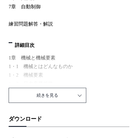
7章 自動制御
練習問題解答・解説
詳細目次
1章 機械と機械要素
1・1 機械とはどんなものか
1・2 機械要素
1・3 日本産業規格
練習問題
続きを見る
2章 結合用機械要素
2・1 ねじ
ダウンロード
1. ねじとはどういうものか
2. おねじとめねじ