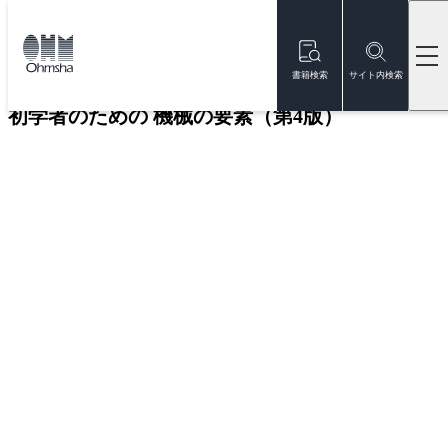
本
文
トップ
書籍
書籍詳細
に
移
書籍検索
サイト内検索
動
初学者のための 機械の要素（第4版）