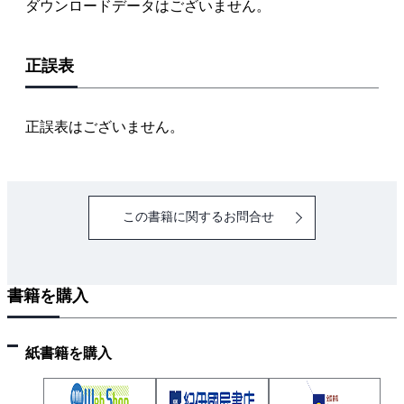
ダウンロードデータはございません。
3. ピッチとリード
4. 右ねじと左ねじ
正誤表
5. ねじ山
（1） 三角ねじ
（2） 角ねじ
正誤表はございません。
（3） 台形ねじ
（4） 管用ねじ
6. ねじ山の規格
この書籍に関するお問合せ
7. ねじの用途
（1） 固定用
（2） 運動伝達用
書籍を購入
（3） 測定用
2・2 ねじ部品
1. ボルト
紙書籍を購入
（1） 通しボルト
（2） 押さえボルト