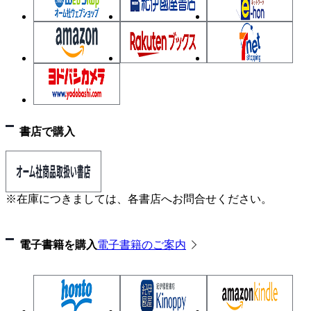
（3） 植込みボルト
（4） 小ねじ
（5） 止めねじ
（6） タッピンねじ
（7） 木ねじ
（8） ボールねじ
（9） アイボルト
書店で購入
（10） 控えボルト
（11） 特殊な形のボルト
2. ナット
※在庫につきましては、各書店へお問合せください。
（1） 六角ナット
（2） 四角ナット
電子書籍を購入
電子書籍のご案内
（3） 丸ナット
（4） フランジナット
（5） 球面座付きナット
（6） 袋ナット