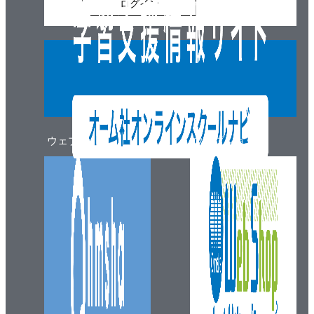
ログイン
（1） スリーブ継手
（2） フランジ継手
（3） たわみ継手
（4） 伸縮継手
2. オルダム継手
3. 自在継手
4. 剛性たわみ軸継手
ウェブマガジン
ウェブショップ
5. クラッチ
（1） かみ合いクラッチ
（2） 摩擦クラッチ
（3） フリーホイール
（4） 流体クラッチ
2・9 その他の結合法
練習問題
3章 運動伝達用機械要素