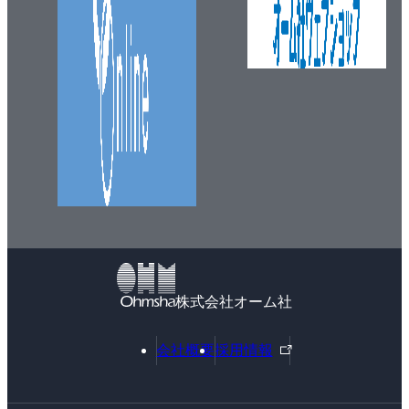
3・1 軸
3・2 軸受
1. 平軸受
（1） 軸受金の形状
（2） 軸受金の材料
（3） 油溝
（4） 大型の平軸受
2. スラスト軸受
（1） 立て軸受
（2） ミッチェル軸受
（3） つば軸受
3. 軸受の潤滑
株式会社オーム社
（1） 滴下給油法
外
会社概要
採用情報
（2） オイルリング給油法
部
（3） 圧送式給油法
リ
（4） その他
ン