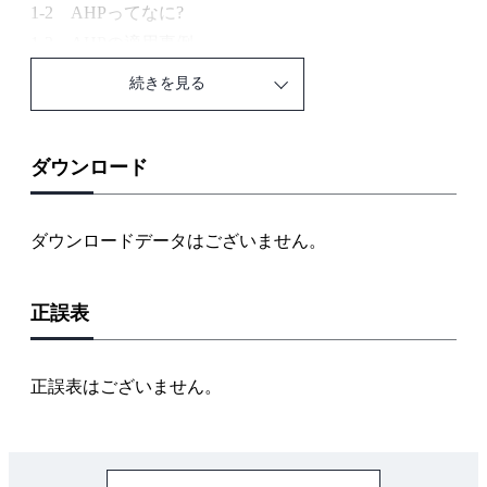
1-2 AHPってなに?
1-3 AHPの適用事例
1-4 AHPの提唱者
続きを見る
1-5 AHPの階層構造
1-6 AHP計算の仕組み
1-7 AHPの数学的記述
ダウンロード
AHPの特徴と注意点
ダウンロードデータはございません。
第2章 アンケート調査とは？
2-1 アンケート調査とは？
正誤表
2-2 アンケートとは
2-3 アンケートの歴史
2-4 アンケート調査の種類と特徴
正誤表はございません。
2-5 アンケート実施の心得と、個人情報の取扱い
2-6 アンケートを成功させるには
2-7 アンケート調査の準備