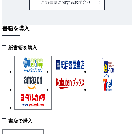
この書籍に関するお問合せ
2-8 アンケート調査におけるデータ処理と分析
2-9 消費者が重視していることは何か（AHPでできる
こと）
書籍を購入
第3章 電卓でウェイトを計算 簡易計算法1
3-1 電卓でウェイトを計算 簡易計算法1
紙書籍を購入
3-2 簡易計算法1（固有値・固有ベクトル）を求める
簡便法
3-3 重みベクトルを求める手順
3-4 C. I. を求める手順（整合度指数の計算）
3-5 例題 食事の選択（食事予約サイトの評価と個人
の嗜好を組み合わせた分析）
まとめ
第4章 電卓でウェイトを計算 簡易計算法2（幾何平均
書店で購入
法）