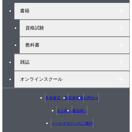
ジ
7-3 サスティナブルな商品における評価（消費者の購
ト
書籍
買意思決定に関するAHP分析）
ッ
プ
へ
資格試験
参考文献
索引
教科書
雑誌
オンラインスクール
常備書店一覧
新着情報
お問合せ
法人様へ
書店様へ
メールマガジンのご案内