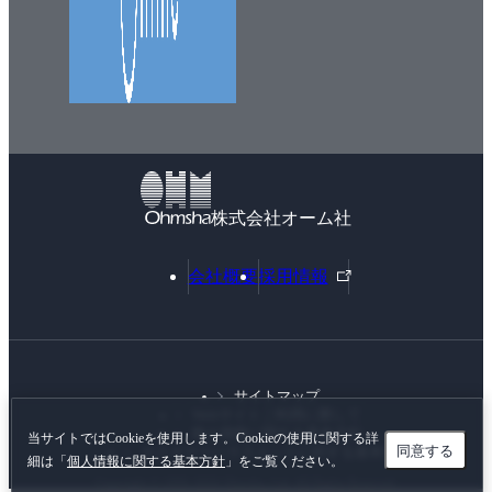
株式会社オーム社
外
会社概要
採用情報
部
リ
ン
ク
サイトマップ
Webサイトご利用に際して
個人情報に関する基本方針
当サイトではCookieを使用します。Cookieの使用に関する詳
同意する
カスタマーハラスメントに対する基本方針
細は「
個人情報に関する基本方針
」をご覧ください。
Copyright © 1996-
2026 Ohmsha, Ltd. All Rights Reserved.