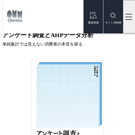
本
文
トップ
書籍
書籍詳細
に
移
書籍検索
サイト内検索
動
アンケート調査とAHPデータ分析
単純集計では見えない消費者の本音を探る