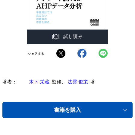
試し読み
シェアする
著者
木下 栄蔵
監修、
法雲 俊栄
著
書籍を購入