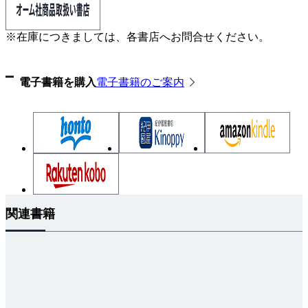
4-1 電卓でウェイトを計算 簡易計算法2（幾何平均
法）
※在庫につきましては、各書店へお問合せください。
4-2 簡易計算法 2（幾何平均法）の手順
4-3 重みベクトルを求める手順
電子書籍を購入
電子書籍のご案内
4-4 C.I.を求める手順（整合度指数の計算）
4-5 簡易計算法2 例題 商品の選択
第5章 さまざまなAHPの使い方 複雑な状況下での適
用
5-1 さまざまなAHPの使い方 複雑な状況下での適用
5-2 意思決定者が複数いる場合
関連書籍
5-3 代替案が複数のカテゴリーにわかれる場合
5-4 整合性が悪い場合の計算方法
5-5 不完全ペア比較マトリックス
5-6 グループによる集団意思決定