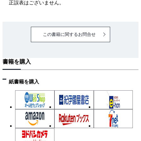
・連立一次方程式は、行列とベクトルの積で表せる
正誤表はございません。
・微分、傾きってどう役立つの？
・勾配ベクトルってどう役立つの？
・微分を使っていこう
この書籍に関するお問合せ
・勾配（勾配ベクトル）の式
・傾きと勾配
・２回微分してみよう、ヘッセ行列
書籍を購入
フォローアップ
第2章 線形計画問題
2-1 線形計画問題の例
紙書籍を購入
・最大の利益になるように生産したい！
・調味料の問題も定式化
・実行可能領域と目的関数
・複雑で大規模な問題を扱うために
2-2 単体法と内点法
・２つの解き方のイメージ