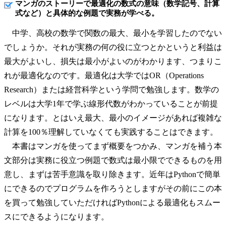
マンガのストーリーで最適化の数式の意味（数学記号、計算
式など）と具体的な例題で実務が学べる。
中学、高校の数学で関数の最大、最小を学習したのでない
でしょうか。それが実務の何の役に立つとかというと利益は
最大がよいし、損失は最小がよいのがわかります、つまりこ
れが最適化なのです。最適化は大学ではOR（Operations
Research）または経営科学という学問で勉強します。数学の
レベルは大学1年で学ぶ線形代数がわかっていることが前提
になります。とはいえ最大、最小のイメージがあれば複雑な
計算を100％理解していなくても実践することはできます。
本書はマンガを使ってまず概要をつかみ、マンガを補う本
文部分は実務に役立つ例題で数式は最小限でできるものを用
意し、まずは苦手意識を取り除きます。近年はPythonで簡単
にできるのでプログラムを作ろうとしますがその前にこの本
を買って勉強していただければPythonによる最適化もスムー
スにできるようになります。