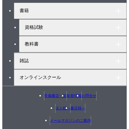
・停留点の見つけ方
ジ
ト
・凸集合と凸関数
書籍
ッ
3-3 反復法
プ
・解の更新
へ
資格試験
・直接法と反復法
・反復法の更新式
教科書
・最大化の場合は、山登り
・大域的収束性と局所的収束性
雑誌
・探索方向の選び方
フォローアップ
オンラインスクール
第4章 整数計画問題と組合せ最適化問題
4-1 整数計画・組合せ最適化問題の例
常備書店一覧
新着情報
お問合せ
・整数という制約
・組み合わせ的な構造とは？
法人様へ
書店様へ
・効率よく巡回するためには
メールマガジンのご案内
・ナップサック問題