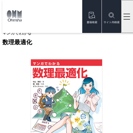
本
文
トップ
書籍
書籍詳細
に
移
書籍検索
サイト内検索
動
マンガでわかる
数理最適化