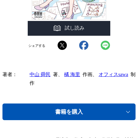
試し読み
シェアする
著者
中山 舜民
著、
橘 海里
作画、
オフィスsawa
制
作
書籍を購入