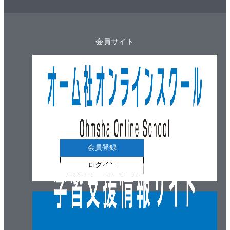
・0-1の制約のある色々な問題
4-2 近似解法と厳密解法
・２つの解き方がある
会員サイト
・近似解法、厳密解法とは？
・貪欲法（欲張り法）
・分枝限定法
フォローアップ
エピローグ
付 録
さらに勉強するために
索 引
会員登録
ログイン