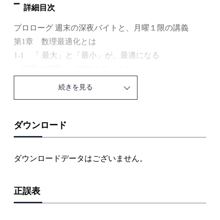
詳細目次
プロローグ 週末の深夜バイトと、月曜１限の講義
第1章 数理最適化とは
1-1 「 最大」と「最小」が、最適になる
・現実の課題を、簡単に表してみよう
・定式化は3点セット
続きを見る
・ふわっとした気持ちも数値化できる
・最適化問題には、色々な種類がある
・グラフに慣れていこう
ダウンロード
・ グラフは強い味方になってくれる！
1-2 最適化に必要な数学はこれだけ抑えればよい
ダウンロードデータはございません。
・ベクトル、行列ってどう役立つの？
・スカラー、ベクトル、行列
正誤表
・ベクトルの特徴を図で理解しよう
・表記の仕方