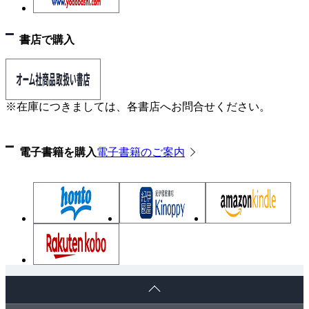
・単体法は、どんなアルゴリズム（計算）なのか
2-3 双対理論
・双対のイメージをつかもう
書店で購入
・双対問題のおかげで、ラクに解ける
・調味料の問題の、双対問題とは
フォローアップ
※在庫につきましては、各書店へお問合せください。
第3章 非線形計画問題
3-1 非線形計画の例
電子書籍を購入
電子書籍のご案内
・３次元空間の線形・非線形
・ビールの注文数を予測しよう
・誤差を最小化する
・複雑な形の関数でも、予測式が作れる
・非線形計画問題は、制約条件があったりなかったり
3-2 単体法と内点法
・大域的最適解と局所的最適解
ペ
・まずは停留点を見つけよう
ー