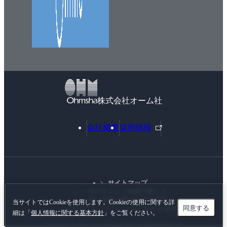
株式会社オーム社
外
会社概要
採用情報
部
リ
ン
ク
サイトマップ
Webサイトご利用に際して
個人情報に関する基本方針
当サイトではCookieを使用します。Cookieの使用に関する詳
同意する
カスタマーハラスメントに対する基本方針
細は「
個人情報に関する基本方針
」をご覧ください。
Copyright © 1996-
2026 Ohmsha, Ltd. All Rights Reserved.