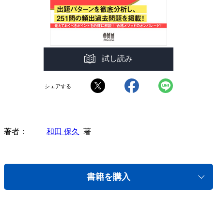
試し読み
シェアする
著者
和田 保久
著
書籍を購入