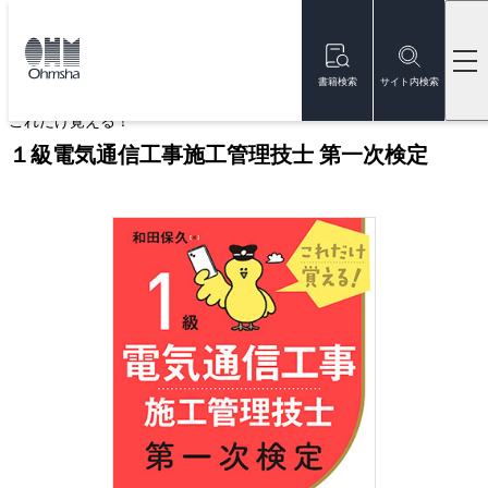
本
文
トップ
書籍
書籍詳細
に
移
書籍検索
サイト内検索
動
これだけ覚える！
１級電気通信工事施工管理技士 第一次検定