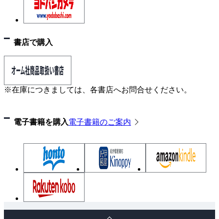
5-3 労働安全衛生法
5-4 道路法および道路交通法
5-5 河川法
5-6 電気通信事業法
書店で購入
5-7 有線電気通信法
5-8 電波法
5-9 その他の関連法規
※在庫につきましては、各書店へお問合せください。
電子書籍を購入
電子書籍のご案内
ペ