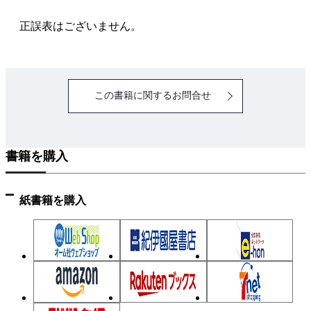
3-1 電気設備
3-2 機械設備
正誤表はございません。
3-3 土木・建築
3-4 設計・図示記号
この書籍に関するお問合せ
４章 施工管理法
4-1 施工計画
4-2 施工管理の４大管理
書籍を購入
4-3 法令に基づく申請書類等と提出先
4-4 工程管理
4-5 品質管理
紙書籍を購入
4-6 安全管理
５章 法規
5-1 建設業法
5-2 労働基準法