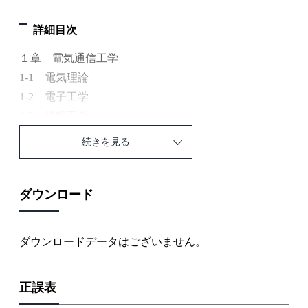
詳細目次
１章 電気通信工学
1-1 電気理論
1-2 電子工学
1-3 情報工学
続きを見る
２章 電気通信設備
2-1 有線電気通信設備
2-2 無線電気通信設備
ダウンロード
2-3 ネットワーク設備
2-4 放送機械設備
ダウンロードデータはございません。
2-5 その他設備
正誤表
３章 関連分野