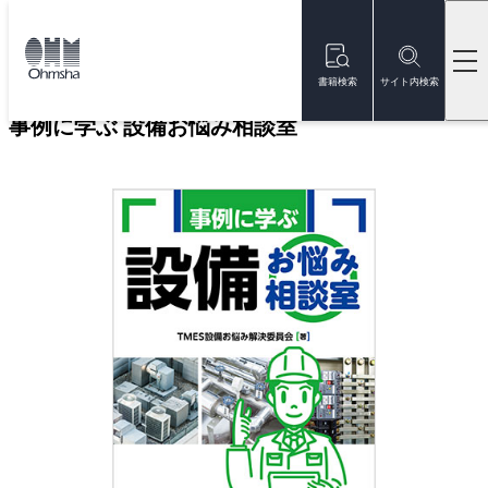
本
文
トップ
書籍
書籍詳細
に
移
書籍検索
サイト内検索
動
事例に学ぶ 設備お悩み相談室