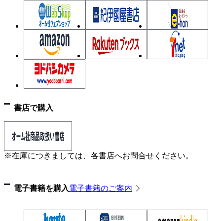
ァインチューニング
画像生成のファインチューニング
Chapter 5 強化学習によるファインチューニング
強化学習とRLHF
ポジティブな文生成のファインチューニング
Appendix 評価指標
書店で購入
2値分類の評価指標
マルチクラス分類の評価方法
物体検知問題の評価指標
※在庫につきましては、各書店へお問合せください。
電子書籍を購入
電子書籍のご案内