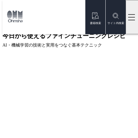
本
文
トップ
書籍
書籍詳細
に
移
書籍検索
サイト内検索
動
今日から使えるファインチューニングレシピ
AI・機械学習の技術と実用をつなぐ基本テクニック