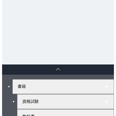
ペ
ー
ジ
ト
書籍
ッ
プ
へ
資格試験