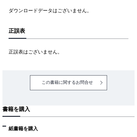
画像分類のファインチューニング
ダウンロードデータはございません。
物体検出モデルのファインチューニング
距離学習のファインチューニング
正誤表
教師なし異常検知
Chapter 3 自然言語処理のファインチューニング
正誤表はございません。
自然言語処理とは
テキスト分類のファインチューニング
マルチラベルテキスト分類のファインチューニング
この書籍に関するお問合せ
類似文章検索のファインチューニング
Chapter 4 生成AIのファインチューニング
書籍を購入
生成AI
プロンプトエンジニアリングによる質問応答
LoRAによる質問応答のファインチューニング
紙書籍を購入
インストラクションチューニングによる質問応答のフ