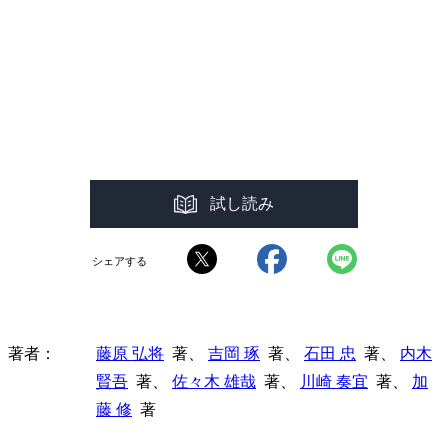
試し読み
シェアする
著者
藤原 弘将
著、
吉岡 琢
著、
石田 忠
著、
内木
賢吾
著、
佐々木 雄哉
著、
川崎 奏宜
著、
加
藤 修
著