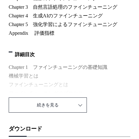
Chapter 3 自然言語処理のファインチューニング
Chapter 4 生成AIのファインチューニング
Chapter 5 強化学習によるファインチューニング
Appendix 評価指標
詳細目次
Chapter 1 ファインチューニングの基礎知識
機械学習とは
ファインチューニングとは
ファインチューニングのプロセス
発展的な話題
続きを見る
Chapter 2 画像のファインチューニング
このChapterで取り扱うタスクと機械学習モデル
ダウンロード
画像ファインチューニングのしくみ