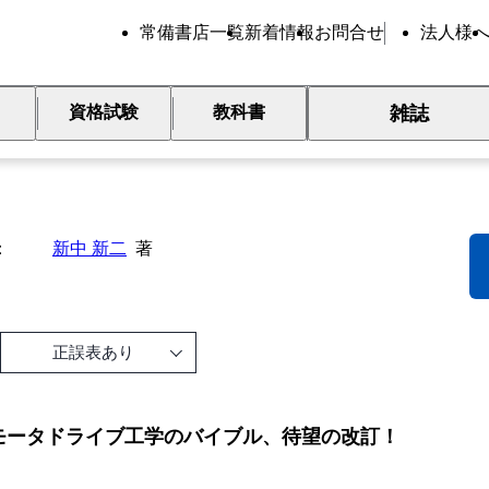
常備書店一覧
新着情報
お問合せ
法人様
雑誌
資格試験
教科書
久磁石同期モータのセンサレ
新中 新二
著
正誤表あり
モータドライブ工学のバイブル、待望の改訂！