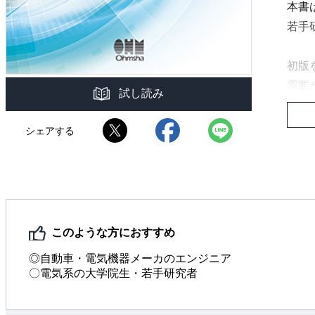
本書
若手
初版
需要
試し読み
なっ
シェアする
本書
込み
※本
改訂
このような方におすすめ
◎自動車・電気機器メーカのエンジニア
〇電気系の大学院生・若手研究者