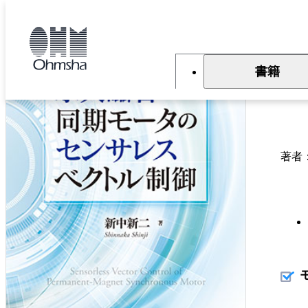
本
文
トップ
書籍
書籍詳細
に
移
動
書籍
永
著者