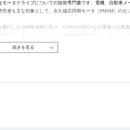
はモータドライブについての技術専門書です。電機、自動車メ
研究者を主な対象として、永久磁石同期モータ（PMSM）のセ
を発行した2008年当時に比べ、COP25やSDGsなど環境へ
が増しています。このことから自動車業界を中心に、モータに
ています。
続きを見る
は、回転子位相推定について詳細に記述しつつ、また本改訂に
、内容の大幅充実を図っています。
書は電波新聞社刊『永久磁石同期モータのベクトル制御技術 
版です。