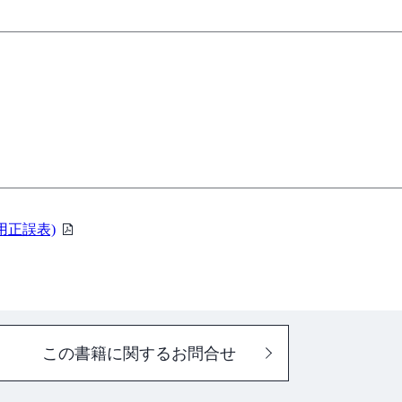
PDF
第1刷用正誤表)
フ
ァ
イ
ル
この書籍に関するお問合せ