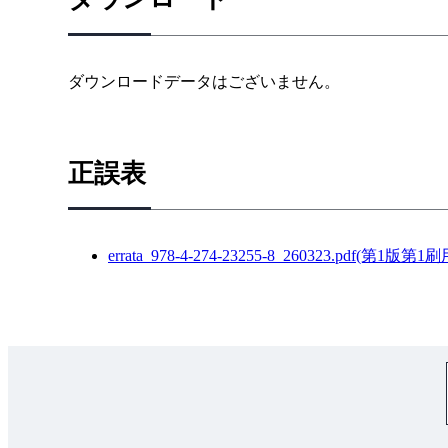
1.3.1 位相速度推定器の基本構造
1.3.2 一般化積分形PLL法
1.4 位相制御器の設計
ダウンロードデータはございません。
1.5 位相推定値の補正法
1.5.1 積分フィードバック形速度推定法
1.5.2 一般化積分形PLL法
正誤表
1.6 周波数ハイブリッド法
1.6.1 静的な周波数重みによる実現
1.6.2 動的な周波数重みによる実現
errata_978-4-274-23255-8_260323.pdf(第1版
1.7 逆Ｄ因子の離散時間実現
1.7.1 Ｄ因子と逆Ｄ因子
1.7.2 直接的な離散時間化
1.7.3 ベクトル回転器を用いた離散時間化
1.8 ディジタルフィルタの設計
1.8.1 バンドストップフィルタ
1.8.2 バンドパスフィルタ