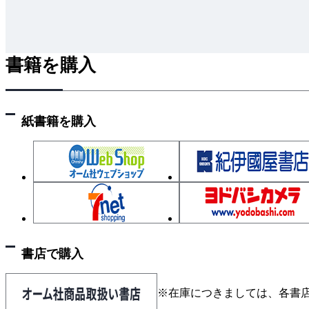
1.8.3 直流成分除去フィルタ
1.9 写像法による単相信号の瞬時位相推定
1.9.1 写像法による瞬時位相の推定
書籍を購入
1.9.2 写像法Ⅱの遂行と写像フィルタ
1.9.3 瞬時位相推定の数値実験
紙書籍を購入
第２部 駆動用電圧電流利用法による回転子位相推
第２章 最小次元Ｄ因子磁束態オブザーバによる回
2.1 目的
2.2 状態オブザーバの基礎
2.2.1 可観測性
書店で購入
2.2.2 状態オブザーバ
2.3 最小次元Ｄ因子磁束状態オブザーバの構築と
※在庫につきましては、各書
2.3.1 目的