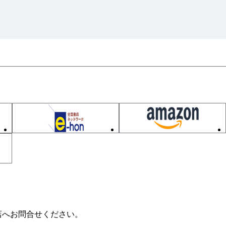
定
転子磁束推定
基本性能
店へお問合せください。