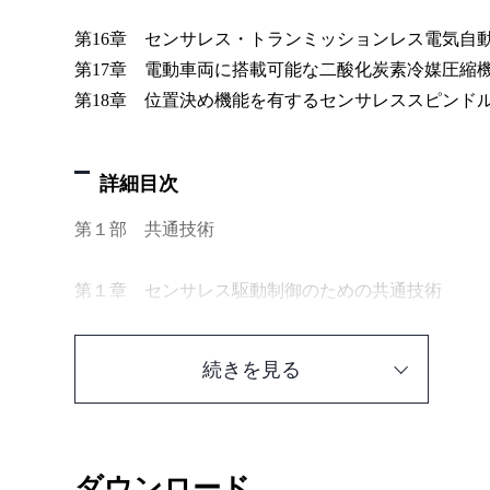
第16章 センサレス・トランミッションレス電気自
第17章 電動車両に搭載可能な二酸化炭素冷媒圧縮
第18章 位置決め機能を有するセンサレススピンド
詳細目次
第１部 共通技術
第１章 センサレス駆動制御のための共通技術
1.1 目的
1.2 積分フィードバック形速度推定法
続きを見る
1.2.1 位相速度推定器の基本構造
1.2.2 積分フィードバック形速度推定法
1.2.3 応答の１例
1.3 一般化積分形PLL法
ダウンロード