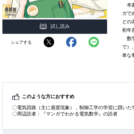
本書
ガで
どの
試し読み
初年
数学
シェアする
で）
単な
このような方におすすめ
〇電気回路（主に過渡現象），制御工学の学習に躓いた
〇周辺読者：『マンガでわかる電気数学』の読者