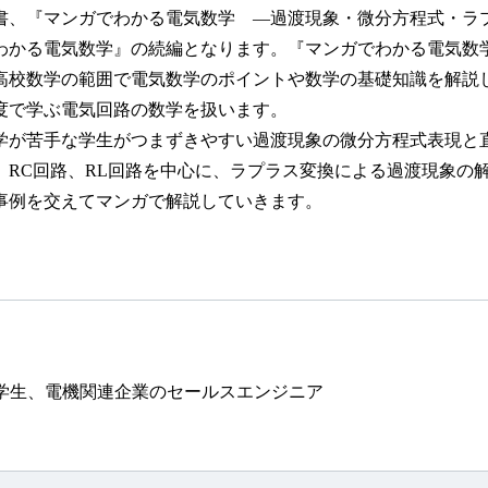
、『マンガでわかる電気数学 —過渡現象・微分方程式・ラプラ
わかる電気数学』の続編となります。『マンガでわかる電気数
高校数学の範囲で電気数学のポイントや数学の基礎知識を解説
度で学ぶ電気回路の数学を扱います。
が苦手な学生がつまずきやすい過渡現象の微分方程式表現と
、RC回路、RL回路を中心に、ラプラス変換による過渡現象の
事例を交えてマンガで解説していきます。
学生、電機関連企業のセールスエンジニア