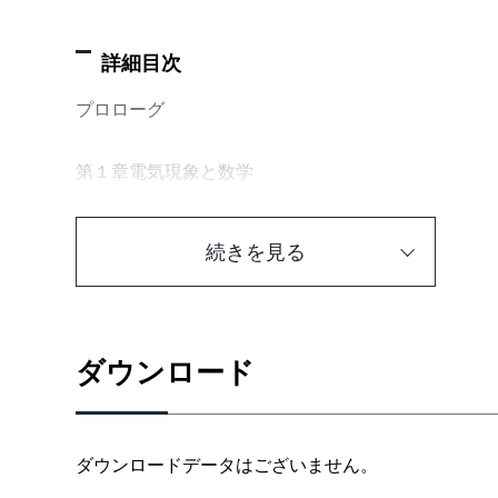
詳細目次
プロローグ
第１章電気現象と数学
１－１ 電気と数学
数学が邪魔をする！？
続きを見る
電気の理論（数式）の重要性
１－２ 三角関数と逆三角関数
優先順位トップの三角関数
交流の波形（正弦波）は、三角関数で表す
ダウンロード
三角関数についてのおさらい
１－３ 指数関数と対数関数
計算にも役立つ、指数関数と対数関数
ダウンロードデータはございません。
指数、対数などについてのおさらい