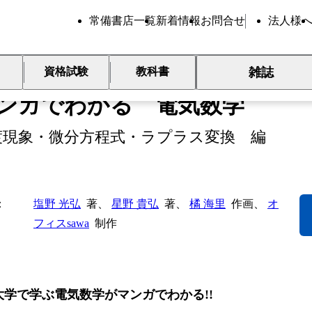
常備書店一覧
新着情報
お問合せ
法人様
新刊
雑誌
資格試験
教科書
ンガでわかる 電気数学
渡現象・微分方程式・ラプラス変換 編
塩野 光弘
著、
星野 貴弘
著、
橘 海里
作画、
オ
フィスsawa
制作
大学で学ぶ電気数学がマンガでわかる!!