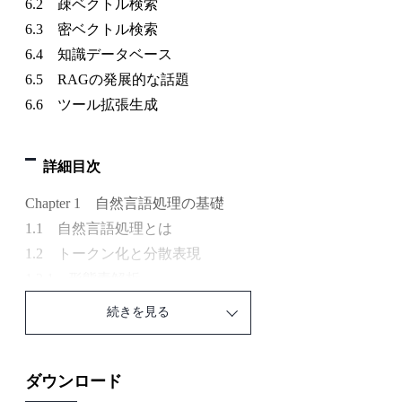
6.2 疎ベクトル検索
6.3 密ベクトル検索
6.4 知識データベース
6.5 RAGの発展的な話題
6.6 ツール拡張生成
詳細目次
Chapter 1 自然言語処理の基礎
1.1 自然言語処理とは
1.2 トークン化と分散表現
1.2.1 形態素解析
1.2.2 単語・形態素単位でのトークン化の課題
続きを見る
1.2.3 トークンフリー言語モデル
1.2.4 サブワード分割
1.2.5 単語分散表現
ダウンロード