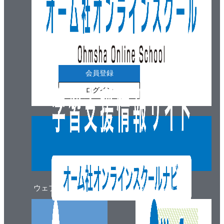
4.6.2 LLMの出力や内部情報の活用
4.6.3 LLMを活用したハルシネーション検出
4.6.4 外部情報源を活用した事実性チェック
4.7 ハルシネーションに関する評価ベンチマーク
4.7.1 ハルシネーション検出手法の性能評価
4.7.2 LLMの生成文の事実性・忠実性の評価
会員登録
ログイン
Chapter 5 ハルシネーションの抑制
5.1 学習データの改善
5.1.1 学習データのフィルタリング
5.1.2 合成データの利用
5.1.3 指示チューニングの改善
5.1.4 RLHFによるアラインメント
5.2 デコーディング方法の改善
ウェブマガジン
ウェブショップ
5.2.1 ペナルティの導入
5.2.2 LLMの内部状態にもとづくデコーディング制御