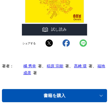
試し読み
シェアする
著者
橘 秀幸
著、
稲原 宗能
著、
髙﨑 環
著、
福地
成彦
著
書籍を購入