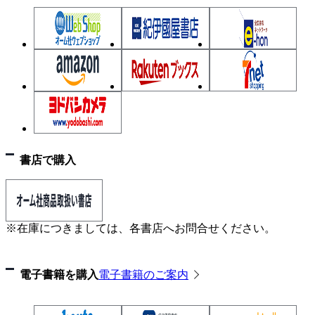
2.1.1 演繹と帰納
2.1.2 確率と統計
2.1.3 機械学習
2.2 統計的推測
2.2.1 パラメトリックな統計モデル
2.2.2 不偏推定量
2.2.3 最尤推定量
2.2.4 最尤推定の具体例
2.2.5 潜在変数モデルと変分推論
書店で購入
2.3 強化学習
2.3.1 マルコフ決定過程
2.3.2 価値ベース強化学習
※在庫につきましては、各書店へお問合せください。
2.3.3 方策ベース強化学習
2.4 さまざまな生成AI
電子書籍を購入
電子書籍のご案内
2.4.1 GAN：ゼロサムゲーム
2.4.2 拡散モデル：ミクロ系とマクロ系の対応