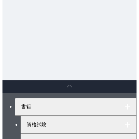
3.4.4 BERT世代の基盤モデル
3.5 ChatGPT
3.5.1 GPT シリーズ
3.5.2 指示チューニングとRLHF
3.5.3 インコンテキスト学習
3.6 さまざまな大規模言語モデル
3.6.1 Google Gemini
3.6.2 Anthropic Claude
3.6.3 Llama
3.6.4 その他のLLM
ペ
3.6.5 国産LLM
ー
ジ
3.6.6 LLMのスケーリング則
ト
書籍
ッ
Chapter 4 ハルシネーションの基礎
プ
へ
4.1 ハルシネーションとは
資格試験
4.2 事実性／忠実性