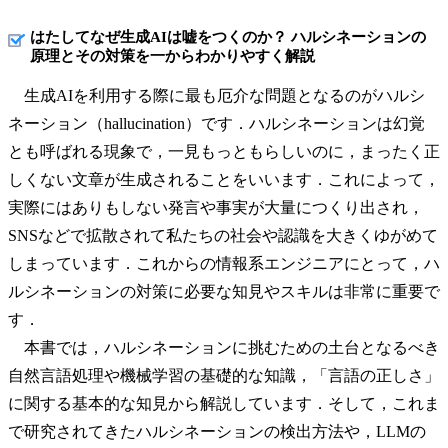
はたしてなぜ生成AIは嘘をつくのか？ ハルシネーションの
原理とその対策を一からわかりやすく解説
生成AIを利用する際に最も厄介な問題となるのがハルシ
ネーション（hallucination）です．ハルシネーションは幻覚
とも呼ばれる現象で，一見もっともらしいのに，まったく正
しくない文章が生成されることをいいます．これによって，
実際にはありもしない発言や事実が大量につくり出され，
SNSなどで拡散されて私たちの社会や認識を大きくゆがめて
しまっています．これからの情報系エンジニアにとって，ハ
ルシネーションの対策に必要な知見やスキルは非常に重要で
す．
本書では，ハルシネーションに挑むための土台となるべき
自然言語処理や機械学習の基礎的な知識，「言語の正しさ」
に関する基本的な知見から解説しています．そして，これま
で研究されてきたハルシネーションの検出方法や，LLMの