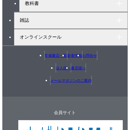
4.2.1 事実性ハルシネーション
教科書
4.2.2 忠実性ハルシネーション
4.2.3 事実性か忠実性か
雑誌
4.3 内在型／外在型
4.3.1 内在型ハルシネーション
オンラインスクール
4.3.2 外在型ハルシネーション
4.4 文や知識の正しさとは
常備書店一覧
新着情報
お問合せ
4.4.1 言語と世界の対応にもとづく方法
4.4.2 信念体系の整合性にもとづく方法
法人様へ
書店様へ
4.4.3 知識の有用性にもとづく方法
メールマガジンのご案内
4.5 ハルシネーションの発生源
4.5.1 学習データに由来するハルシネーション
4.5.2 学習に由来するハルシネーション
4.5.3 推論時に生じるハルシネーション
会員サイト
4.6 ハルシネーションの検出と評価
4.6.1 入力データとの一貫性にもとづく方法