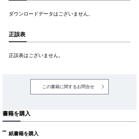
1.2.6 ベクトル検索とアテンション
1.3 言語モデル
ダウンロードデータはございません。
1.3.1 言語モデルとは
1.3.2 ニューラルネットワークによる言語モデル
正誤表
1.3.3 言語モデルによる逐次的なテキスト生成
1.3.4 言語モデルの応用（機械翻訳）
1.4 自然言語処理の評価指標
正誤表はございません。
1.4.1 適合率・再現率・ROC 曲線・AUC
1.4.2 クロスエントロピー・パープレキシティ
1.4.3 BLEU・ROUGE
この書籍に関するお問合せ
1.4.4 WMD・BERTScore
1.4.5 ベンチマークデータセット
1.5 言語の研究の歴史
書籍を購入
Chapter 2 統計学と機械学習の基礎
2.1 帰 納
紙書籍を購入