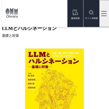
本
文
トップ
書籍
書籍詳細
に
移
書籍検索
サイト内検索
動
LLMとハルシネーション
基礎と対策