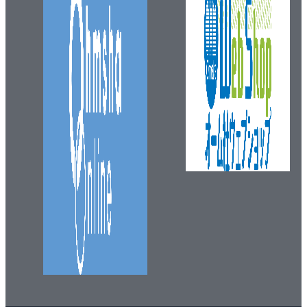
5.3 モデル構造の改良
5.3.1 自己アテンションの改良
5.3.2 位置符号の改良
5.3.3 状態空間モデル
5.4 プロンプトエンジニアリング
5.4.1 CoT
5.4.2 Least-to-Mostプロンプト
5.4.3 自己整合性プロンプト
5.4.4 出力の検証
5.4.5 プロンプトの自動生成
5.4.6 複数のLLMエージェントによる対話
5.4.7 LLMフレームワーク
Chapter 6 外部知識活用にもとづく生成
6.1 検索を組み合わせた生成
6.1.1 RAGの構成要素