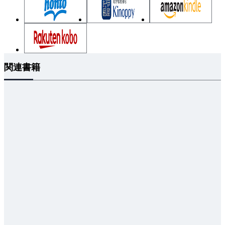
Chapter 3 TransformerとLLM
3.1 Transformer登場の背景
3.2 Transformerの内部構造
3.2.1 全結合層
関連書籍
3.2.2 活性化関数
3.2.3 層正規化・ドロップアウト・残差結合
3.2.4 自己アテンション
3.2.5 位置符号
3.3 学 習
3.3.1 学習アルゴリズム：誤差逆伝播法
3.3.2 ファインチューニング
3.4 TransformerによるLLM
3.4.1 自然言語処理の基盤モデル
3.4.2 自己教師あり学習
3.4.3 基盤モデルのための学習データ