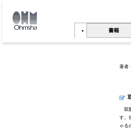
本
文
トップ
書籍
書籍詳細
に
移
動
書籍
双
著者
双眼
す。
ゃる