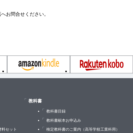
店へお問合せください。
教科書
教科書目録
）
教科書献本お申込み
材料セット
検定教科書のご案内（高等学校工業科用）