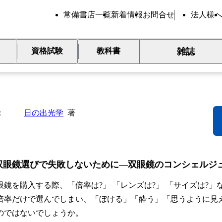
常備書店一覧
新着情報
お問合せ
法人様
雑誌
資格試験
教科書
眼鏡の推しごと
日の出光学
著
双眼鏡選びで失敗しないために—双眼鏡のコンシェルジ
鏡を購入する際、「倍率は?」 「レンズは?」 「サイズは?
倍率だけで選んでしまい、「ぼける」「酔う」「思うように見
のではないでしょうか。