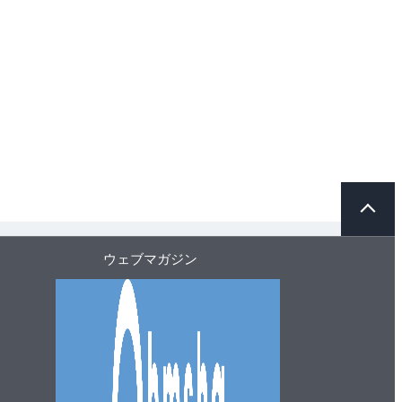
ペ
ー
ジ
ト
ウェブマガジン
ッ
プ
へ