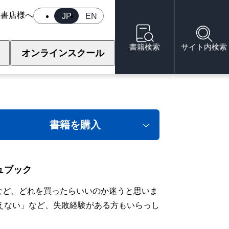
へ
書店様へ
JP
EN
書籍検索
サイト内検索
オンラインスクール
書籍を購入
ュブック
」など、どれを買ったらいいのか迷うと思いま
えない」など、失敗経験がある方もいらっし