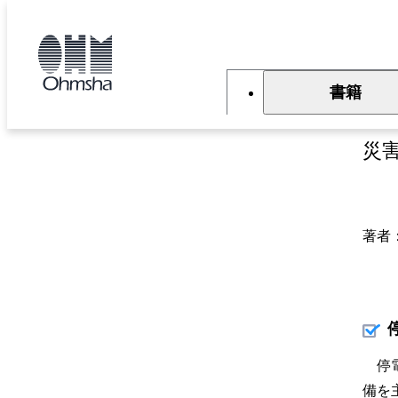
本
文
トップ
書籍
書籍詳細
に
移
動
書籍
ビ
災
著者
停電
備を