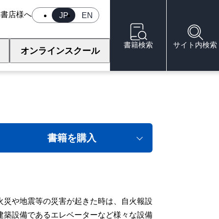
へ
書店様へ
JP
EN
書籍検索
サイト内検索
オンラインスクール
書籍を購入
火災や地震等の災害が起きた時は、自火報設
建築設備であるエレベーターなど様々な設備