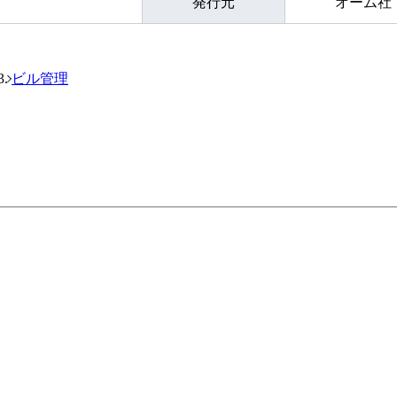
発行元
オーム社
ビル管理