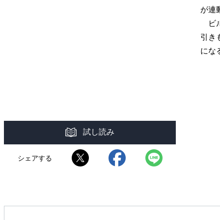
が連
ビル
引き
にな
試し読み
シェアする