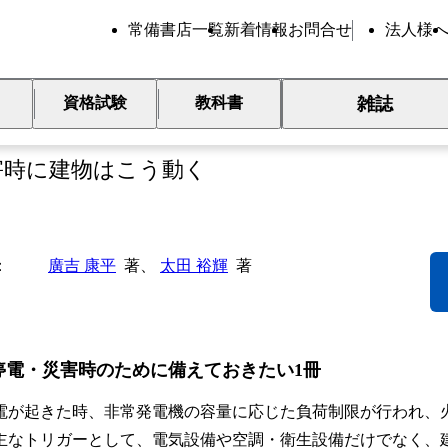
常備書店一覧
新着情報
お問合せ
法人様
雑誌
資格試験
教科書
ル管理者のための設備間連動
害時に建物はこう動く
廣吉 康平
著、
太田 裕輝
著
停電・災害時のために備えておきたい1冊
が起きた時、非常発電機の容量に応じた負荷制限が行われ、
主なトリガーとして、電気設備や空調・衛生設備だけでなく、