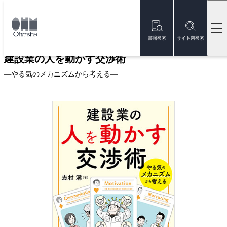
本
文
トップ
書籍
書籍詳細
に
移
書籍検索
サイト内検索
動
建設業の人を動かす交渉術
—やる気のメカニズムから考える—