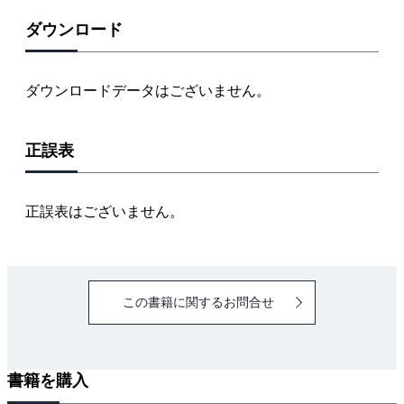
1-6 やるべきことに着手する
ダウンロード
２．コミュニケーションを円滑にする
2-1 発注者とのコミュニケーション
ダウンロードデータはございません。
2-2 協力会社とのコミュニケーション
2-3 近隣住民とのコミュニケーション
正誤表
2-4 相手を動かす伝え方
2-5 有利な交渉の仕方
2-6 感情をコントロールする
正誤表はございません。
３．人材を育てる
3-1 新入社員を迎える
この書籍に関するお問合せ
3-2 上司の対応が人を育てる
3-3 OJTの指導の仕方
3-4 行動分析学を活用する
書籍を購入
3-5 コーチングで指導する