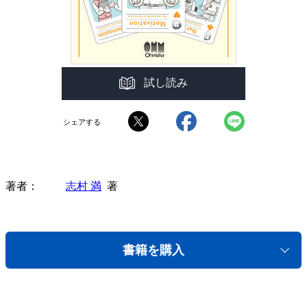
試し読み
シェアする
著者
志村 満
著
書籍を購入