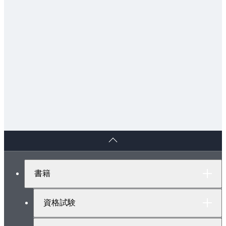
ペ
ー
ジ
ト
書籍
ッ
プ
へ
資格試験