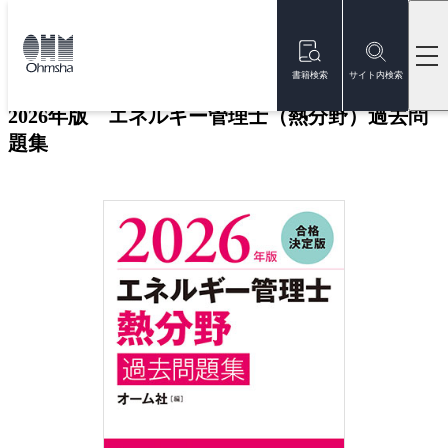
本
文
トップ
書籍
書籍詳細
に
移
書籍検索
サイト内検索
動
2026年版 エネルギー管理士（熱分野）過去問
題集