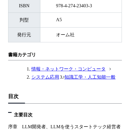
ISBN
978-4-274-23403-3
◎有識者・法律家・弁護士に相談するための下地をつくり、
安心してAI活用を進めるための実務的なガイドブックで
A5
判型
す。
発行元
オーム社
AIを活かした開発や事業を安全に、そして前向きに進めた
い方におすすめです。
書籍カテゴリ
情報・ネットワーク・コンピュータ
システム応用
知識工学・人工知能一般
目次
主要目次
序章 LLM開発者、LLMを使うスタートテック経営者