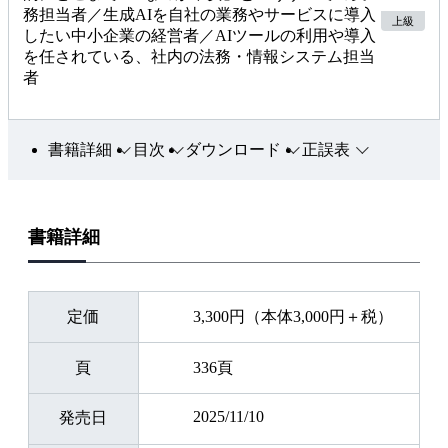
務担当者／生成AIを自社の業務やサービスに導入
上級
〇AIに関する法的リスクを全体的に把握できる
したい中小企業の経営者／AIツールの利用や導入
開発や運用における法務上の問題点を、一般論から具体的な
を任されている、社内の法務・情報システム担当
者
事例まで体系的に理解できます。
〇AI導入・運用の各段階で注意すべきポイントが分かる
企画・開発・運用といったフェーズごとに、どの場面でどん
書籍詳細
目次
ダウンロード
正誤表
なリスクがあるのかを明確にできます。実際に注意点を把握
したうえで運用・開発計画が立てられるので、計画進行中の
トラブル発生のリスクを軽減できます。
書籍詳細
〇参照すべき法律・ガイドラインを見つけられる
ポイントを把握することで、自社に関係するルールやガイド
ラインをスムーズに確認できます。
定価
3,300円（本体3,000円＋税）
〇有識者・法律家・弁護士への相談がスムーズになる
どのように相談すれば良いかのイメージがつかめるため、具
頁
336頁
体的で効率的なやり取りが可能になります。結果として、法
2025/11/10
務上・ビジネス上の落とし穴を事前に可視化でき、無駄なコ
発売日
ストやトラブルを避けられます。