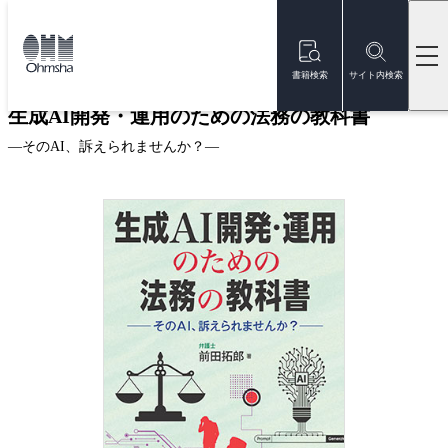
本
文
トップ
書籍
書籍詳細
に
移
書籍検索
サイト内検索
動
生成AI開発・運用のための法務の教科書
—そのAI、訴えられませんか？—