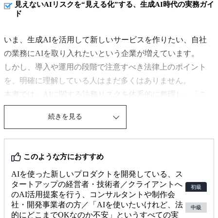
見えないAIリスクを“見える化”する、生成AI時代の実務ガイ
ド
いま、生成AIを活用して新しいサービスを作りたい、自社
の業務にAIを取り入れたいという企業が増えています。
しかし、導入や運用の段階で注意すべき法律上のポイント
を、明確に理解している人はまだ多くはありません。
本書では、AIに関する法務リスクを体系的に整理し、「こ
こだけは押さえておきたい実務の勘所」を分かりやすくまと
続きを見る
めています。
法律の専門書というよりも、「何を相談すればいいのか分か
らない」「どこまで聞けばいいのか迷う」という方のため
このような方におすすめ
の、最初の一冊としてお役立ていただけます。
AIを使った新しいプロダクトを開発している、ス
この書籍を読むことで、AIに関する法的リスクを全体的に
タートアップの経営者・技術者／クライアントへ
初級
把握できます。
のAI活用提案を行う、コンサルタントや制作会
開発や運用における法務上の問題点を、一般論から具体的な
社・開発事業者の方／「AIを使いたいけれど、法
中級
的にどこまでOKなのか不安」というすべての実
事例まで体系的に理解できます。