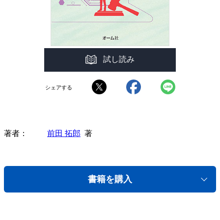
試し読み
シェアする
著者
前田 拓郎
著
書籍を購入