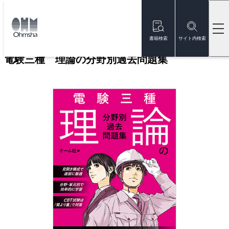
本
文
トップ
書籍
書籍詳細
に
移
書籍検索
サイト内検索
動
電験三種 理論の分野別過去問題集