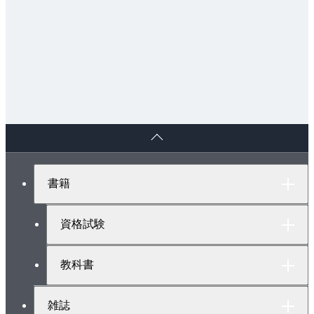
ペ
ー
ジ
ト
書籍
ッ
プ
へ
資格試験
教科書
雑誌