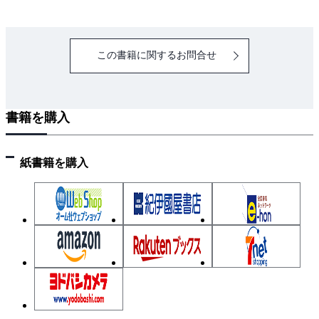
3.4 インターネット接続
3.5 テレビ放送の受信と録画
この書籍に関するお問合せ
3.6 その他の機能、仕様
3.7 VR、AR、MR 技術による映像の世界
書籍を購入
4章 デジタルディスクレコーダー
4.1 BD/HDD レコーダー
4.2 BD のコピープロテクト
紙書籍を購入
4.3 リージョンコード
4.4 記録用ディスク
4.5 Ultra HD Blu-ray 規格
4.6 Blu-ray AV 規格Version5.0
4.7 4K チューナー内蔵BD/HDD レコーダー
4.8 SeeQVault（シーキューボルト）
4.9 外付けUSB HDD による録画
4.10 リモート視聴