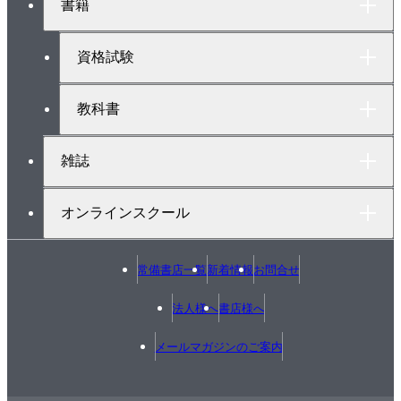
書籍
ッ
6.5 オートフォーカス機能
プ
6.6 主な付加機能
へ
資格試験
6.7 画像ファイル
6.8 画像のプリント
教科書
6.9 簡単プリントの規格Exif
6.10 動画のLog 記録方式
雑誌
7章 ホームシアターとオーディオ機器
オンラインスクール
7.1 映像コンテンツ
7.2 音楽コンテンツ
常備書店一覧
新着情報
お問合せ
7.3 ホームシアター
7.4 システムステレオ、単品オーディオなど
法人様へ
書店様へ
7.5 ハイレゾオーディオ
メールマガジンのご案内
7.6 リニアPCM レコーダー
7.7 ヘッドホン
7.8 ラジオ