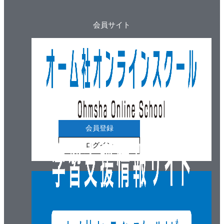
7.9 スマートスピーカー（AI スピーカー）
会員サイト
8章 AV機器の接続・設定
8.1 映像端子と音声端子
8.2 映像・音声複合端子
8.3 接続端子・映像信号の種類と画質の関係
8.4 テレビの接続端子
9章 ドライブレコーダーとナビゲーションシステム
会員登録
9.1 ドライブレコーダー
ログイン
9.2 ナビゲーションシステム
10章 パソコン
10.1 仕組み
10.2 ソフトウエア
10.3 タブレット