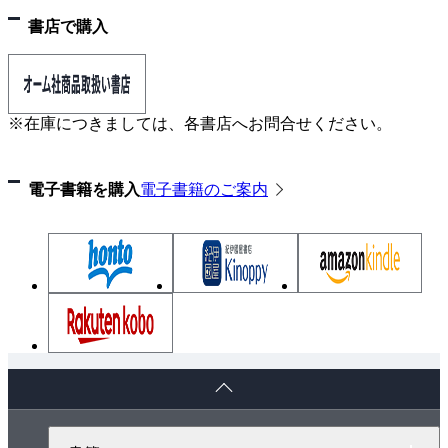
書店で購入
5章 ビデオカメラ
5.1 ビデオカメラの概要
5.2 ハイビジョンビデオカメラの規格
※在庫につきましては、各書店へお問合せください。
5.3 4K ビデオカメラ
5.4 手ブレ補正
電子書籍を購入
電子書籍のご案内
5.5 ビデオカメラの付加機能
5.6 ウェアラブルカメラ
5.7 360 度カメラとVR スコープ
5.8 ネットワークカメラ
6章 デジタルカメラ
6.1 概要
ペ
6.2 記録メディア
ー
6.3 レンズに関する基礎知識
ジ
ト
6.4 露出に関する基礎知識