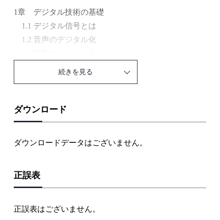
1章 デジタル技術の基礎
1.1 デジタル信号とは
1.2 音声のデジタル化
1.3 映像のデジタル化
続きを見る
2章 テレビ放送
2.1 デジタル放送とは
2.2 地上デジタル放送
ダウンロード
2.3 衛星放送
2.4 インターネットによる映像配信サービス
ダウンロードデータはございません。
2.5 ケーブルテレビ（CATV）
正誤表
3章 テレビ受信機
3.1 大画面化
3.2 高画質化
正誤表はございません。
3.3 音響効果