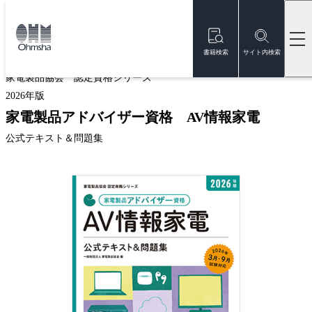
本
文
トップ
書籍
書籍詳細
に
移
書籍検索
サイト内検索
動
家電製品協会 認定資格シリーズ
2026年版
家電製品アドバイザー資格 AV情報家電
公式テキスト＆問題集