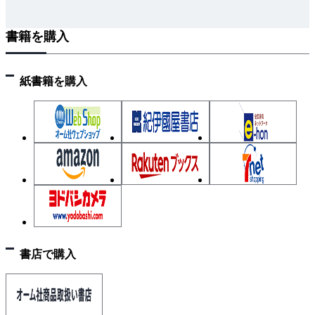
Chapter 3 生成AIによるソフトウェアの設計
書籍を購入
3.1 設計工程へのAI適用方針
3.2 設計書からの情報生成
3.3 設計書のドラフト生成
紙書籍を購入
3.4 技術動向
3.5 今後の展望
Chapter 4 生成AIによるプログラムの実装
4.1 プログラミングの自動化
4.2 導入工程
4.3 さまざまなコード関連タスクの事例
4.4 実開発への応用
4.5 実践的なプロンプト設計
書店で購入
4.6 コード生成の実行と確認
4.7 LLMによるコード生成の未来像