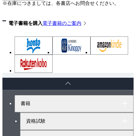
※在庫につきましては、各書店へお問合せください。
Chapter 5 生成AIによるソフトウェアのテスト
5.1 テスト工程への生成AI適用の方針
電子書籍を購入
電子書籍のご案内
5.2 テスト仕様書の生成
5.3 テストコード生成
5.4 テストデータ生成
5.5 応用的なテスト工程での活用方法
5.6 デバッグ
5.7 今後の展望
ペ
Chapter 6 AIエージェントによるソフトウェア開発の
ー
自動化
ジ
ト
6.1 AIエージェント
書籍
ッ
6.2 AIエージェントを用いた開発自動化手法
プ
6.3 AIエージェント活用のための基盤技術
へ
資格試験
6.4 マルチエージェントシステムを利用したインフラ
システムの障害分析