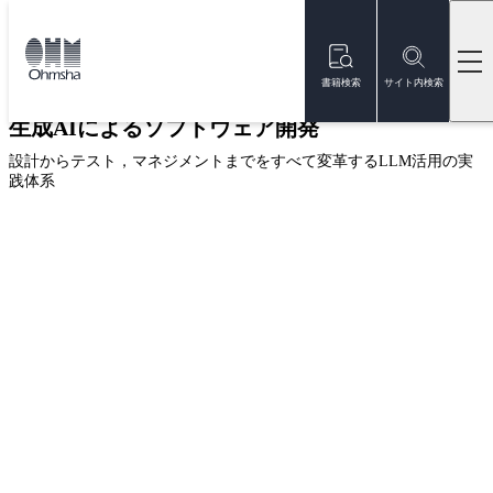
本
文
トップ
書籍
書籍詳細
に
移
書籍検索
サイト内検索
動
生成AIによるソフトウェア開発
設計からテスト，マネジメントまでをすべて変革するLLM活用の実
践体系