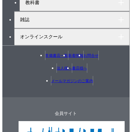
教科書
6.5 技術動向
6.6 今後の展望
雑誌
Chapter 7 生成AIの評価
オンラインスクール
7.1 LLM やそれを組み込んだ生成AIに対する評価
7.2 特定のユースケース・タスクに対する評価手法
常備書店一覧
新着情報
お問合せ
7.3 ソフトウェア開発における生成AIの評価
7.4 評価における原則
法人様へ
書店様へ
7.5 今後の展望
メールマガジンのご案内
Chapter 8 生成AIを活用したプロセスとマネジメント
8.1 生成AIが開発プロセスに与える影響
8.2 生成AIの導入効果を最大化する
会員サイト
8.3 生成AIの導入リスクを最小化する
8.4 今後の展望