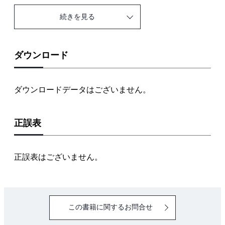
1.4 LLMの拡張
続きを見る
1.5 ソフトウェア開発・運用への応用におけるツール
や工夫
1.6 ソフトウェア開発・運用への応用における留意点
ダウンロード
1.7 ソフトウェアエンジニアリングと生成AI
ダウンロードデータはございません。
Chapter 2 生成AIによるソフトウェアの要求
2.1 要求工学とは
正誤表
2.2 要求工学の難しさ
2.3 生成AIによる要求工学プロセスの支援
2.4 プロンプトパターンの効果的活用
正誤表はございません。
2.5 Nバージョン要求仕様化
2.6 データ駆動型ペルソナの自動生成
2.7 技術動向
この書籍に関するお問合せ
2.8 今後の展望