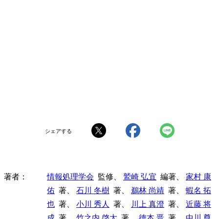
シェアする
著者
情報処理学会
監修、
鷲崎 弘宜
編著、
家村 康
佑
著、
石川 冬樹
著、
鵜林 尚靖
著、
蝦名 拓
也
著、
小川 秀人
著、
川上 真澄
著、
近藤 将
成
著、
竹之内 啓太
著、
徳本 晋
著、
中川 尊