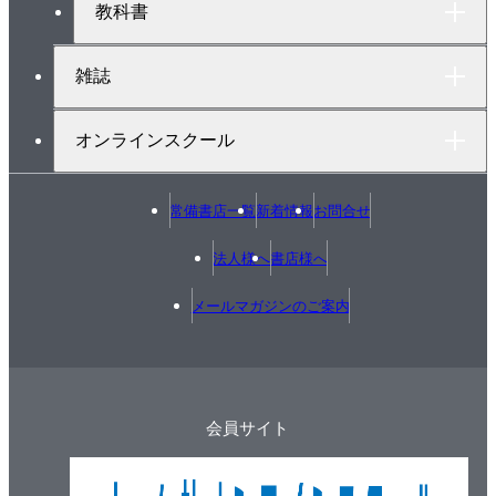
教科書
7章 統計的方法の基礎
7.1 正規分布
雑誌
7.2 二項分布
理解度確認／練習
オンラインスクール
【実践分野】
常備書店一覧
新着情報
お問合せ
8章 品質管理が必要な理由
法人様へ
書店様へ
8.1 品質管理とは何か
メールマガジンのご案内
8.2 品質管理の変遷
8.3 QC的ものの見方・考え方
理解度確認／練習
会員サイト
9章 品質とは何か
9.1 設計品質と製造品質
9.2 魅力的品質と当たり前品質