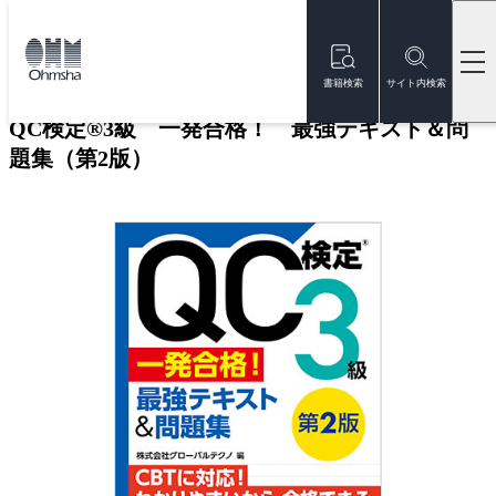
本
文
トップ
書籍
書籍詳細
に
移
書籍検索
サイト内検索
動
QC検定®3級 一発合格！ 最強テキスト＆問
題集（第2版）