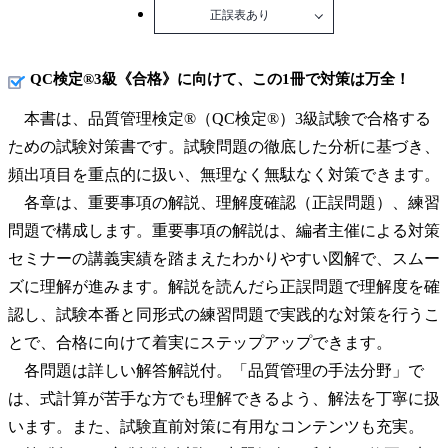
正誤表あり
QC検定®3級《合格》に向けて、この1冊で対策は万全！
本書は、品質管理検定®（QC検定®）3級試験で合格する
ための試験対策書です。試験問題の徹底した分析に基づき、
頻出項目を重点的に扱い、無理なく無駄なく対策できます。
各章は、重要事項の解説、理解度確認（正誤問題）、練習
問題で構成します。重要事項の解説は、編者主催による対策
セミナーの講義実績を踏まえたわかりやすい図解で、スムー
ズに理解が進みます。解説を読んだら正誤問題で理解度を確
認し、試験本番と同形式の練習問題で実践的な対策を行うこ
とで、合格に向けて着実にステップアップできます。
各問題は詳しい解答解説付。「品質管理の手法分野」で
は、式計算が苦手な方でも理解できるよう、解法を丁寧に扱
います。また、試験直前対策に有用なコンテンツも充実。