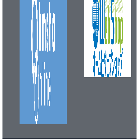
11.5 FMEAとFTA
11.6 企業の社会的責任（CSR）
理解度確認／練習
12章 プロセス保証(1)
12.1 プロセス保証
12.2 工程解析と工程能力調査
12.3 QC工程図の作成
12.4 作業標準の作成
12.5 標準化
12.6 教育訓練
理解度確認／練習
13章 プロセス保証(2)
13.1 プロセスの監視・測定
13.2 検査