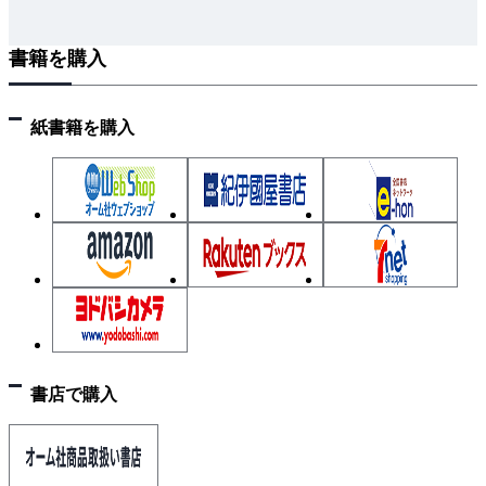
理解度確認／練習
書籍を購入
3章 QC七つ道具(2)
3.1 ヒストグラム
紙書籍を購入
3.2 散布図
3.3 特性要因図
3.4 層別
理解度確認／練習
4章 新QC七つ道具
4.1 新QC七つ道具の概要
4.2 親和図法
4.3 連関図法
書店で購入
4.4 系統図法
4.5 マトリックス図法
4.6 アロー・ダイヤグラム法