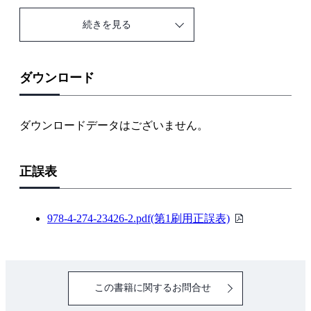
続きを見る
【手法分野】
1章 データの収集と計算
ダウンロード
1.1 品質管理とデータ
1.2 データの収集と測定
ダウンロードデータはございません。
1.3 基本統計量の概要
1.4 中心位置を表す基本統計量
正誤表
1.5 ばらつきの程度を表す基本統計量
理解度確認／練習
PDF
978-4-274-23426-2.pdf(第1刷用正誤表)
2章 QC七つ道具(1)
フ
2.1 QC七つ道具の概要
ァ
2.2 チェックシート
イ
この書籍に関するお問合せ
2.3 グラフ
ル
2.4 パレート図