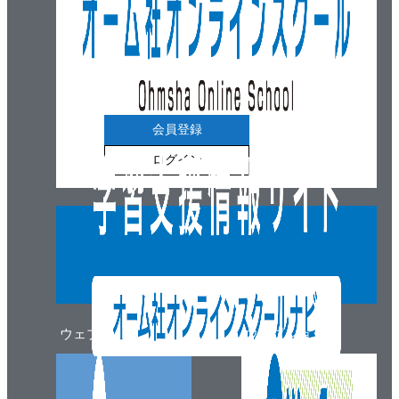
9.3 サービスの品質、仕事の品質
9.4 社会的品質
理解度確認／練習
10章 管理とは何か
会員登録
10.1 管理の目的
ログイン
10.2 維持と改善
10.3 QCストーリー
10.4 異常時の対応
理解度確認／練習
11章 設計・開発段階からの品質保証
11.1 設計・開発段階からの品質保証
ウェブマガジン
ウェブショップ
11.2 品質保証体系図と保証の網
11.3 品質機能展開（QFD）
11.4 デザインレビュー（DR）