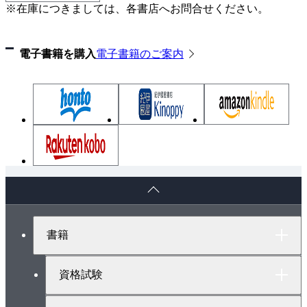
※在庫につきましては、各書店へお問合せください。
4.7 PDPC法
4.8 マトリックス・データ解析法
電子書籍を購入
電子書籍のご案内
理解度確認／練習
5章 管理図
5.1 管理図の特徴と種類
5.2 (Xbar)-R管理図
5.3 np管理図とp管理図
5.4 管理図の読み方
ペ
理解度確認／練習
ー
ジ
ト
6章 工程能力指数・相関分析
書籍
ッ
6.1 工程能力指数
プ
6.2 相関分析
へ
資格試験
理解度確認／練習