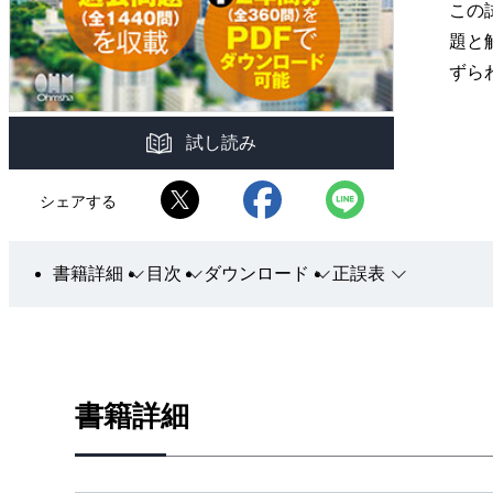
この
題と
ずら
試し読み
シェアする
書籍詳細
目次
ダウンロード
正誤表
書籍詳細