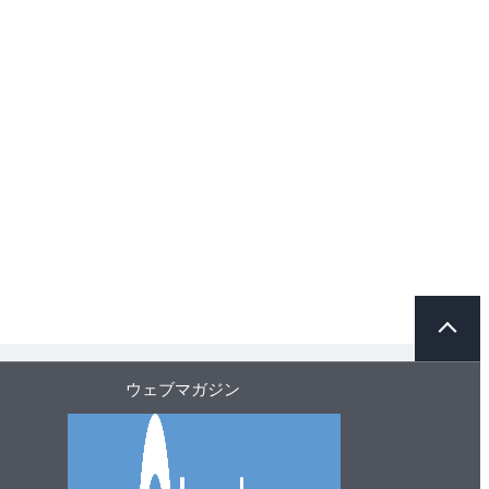
ペ
ー
ジ
ト
ウェブマガジン
ッ
プ
へ