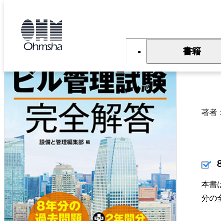
本
文
トップ
書籍
書籍詳細
に
移
動
書籍
2
著者
本書
分の