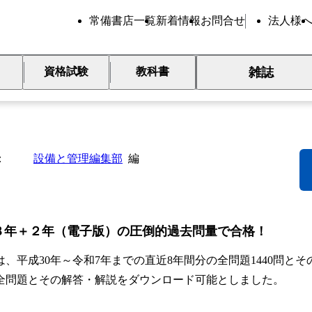
常備書店一覧
新着情報
お問合せ
法人様
雑誌
資格試験
教科書
026年版 ビル管理試験完全解答
設備と管理編集部
編
８年＋２年（電子版）の圧倒的過去問量で合格！
は、平成30年～令和7年までの直近8年間分の全問題1440問とそ
全問題とその解答・解説をダウンロード可能としました。