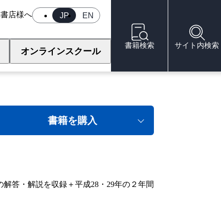
へ
書店様へ
JP
EN
書籍検索
サイト内検索
オンラインスクール
書籍を購入
の解答・解説を収録＋平成28・29年の２年間