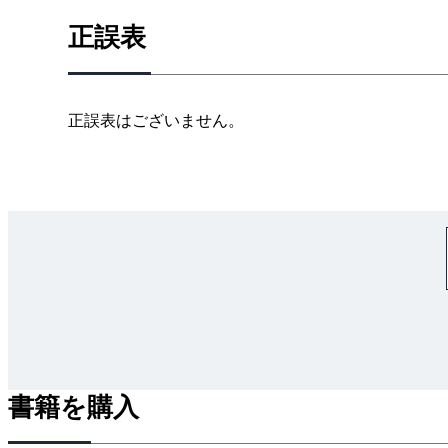
1.2.7 その他のキーについて
正誤表
■コラム■ 単語の登録とユーザー辞書ツール
1.3 ファイルの保存・編集
1.3.1 ファイルとドライブ
正誤表はございません。
1.3.2 USBメモリの挿入と取り外し
1.3.3 USBメモリにファイルを保存する
■コラム■ 拡張子の表示／非表示
1.3.4 保存したファイルの再編集と上書き保存
1.3.5 フォルダーによるファイルの整理
1.3.6 ファイル名／フォルダー名の変更
1.3.7 ファイル／フォルダーの移動とコピー
1.3.8 ファイル／フォルダーの削除
■コラム■ 圧縮ファイル
■コラム■ ファイルの削除とデータの削除
書籍を購入
1.4 パーソナルコンピュータの構成要素
1.4.1 パーソナルコンピュータの構成例