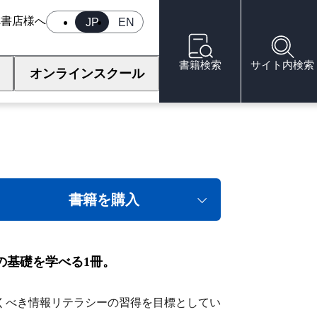
へ
書店様へ
JP
EN
書籍検索
サイト内検索
オンラインスクール
書籍を購入
用などの基礎を学べる1冊。
くべき情報リテラシーの習得を目標としてい