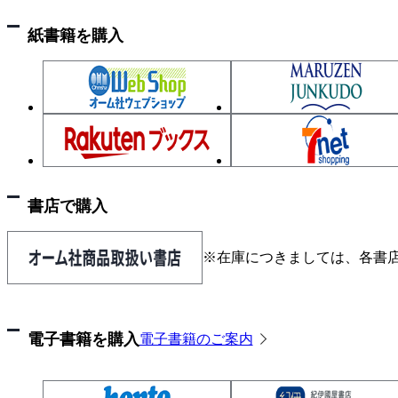
1.4.2 補助記憶装置
紙書籍を購入
1.4.3 オペレーティングシステム（OS）
1.4.4 アプリとオフィススイート
1.4.5 クラウドサービス
■コラム■ 情報リテラシーと人工知能
第2章 インターネット利用
2.1 インターネットの基礎
書店で購入
2.1.1 インターネットの仕組み
2.1.2 インターネット接続
※在庫につきましては、各書
■コラム■ クラウドサービス
2.2 Web検索
2.2.1 WebサイトとWebページ
電子書籍を購入
電子書籍のご案内
2.2.2 Web情報の信頼性
2.3 電子メール
2.3.1 電子メールの仕組み