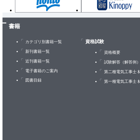
2.3.2 電子メールの書き方
2.3.3 電子メールの注意点
2.4 情報セキュリティ
書籍
2.4.1 情報に関する各種のリスク
2.4.2 情報セキュリティ対策
資格試験
カテゴリ別書籍一覧
2.4.3 情報セキュリティの技術
新刊書籍一覧
資格概要
2.5 情報モラル
近刊書籍一覧
試験解答（解答例
2.5.1 情報発信
電子書籍のご案内
第二種電気工事士 
2.5.2 インターネットを利用したコミュニケーショ
図書目録
第一種電気工事士 
2.5.2 情報社会での心構え
2.6 情報社会の法律
2.6.1 情報セキュリティに関する法律
2.6.2 知的財産に関する法律
2.7 情報技術の発展
2.7.1 IoT
2.7.2 AI