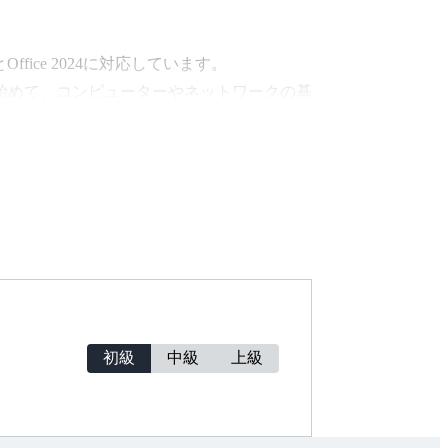
fice 2024に対応しています。
始めて、コンピューターやネットワークの基
d、Excel、PowerPoint）の操作法
の具体的な操作方法の解説のほか、近年の情
ても解説します。
欲を沸かせるように工夫を凝らしています。
初級
中級
上級