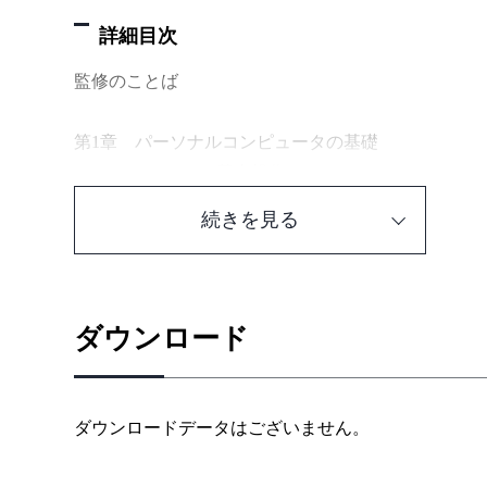
詳細目次
監修のことば
第1章 パーソナルコンピュータの基礎
1.1 Windows 11の基本操作
1.1.1 パーソナルコンピュータ
続きを見る
1.1.2 マウスの使い方
1.1.3 Windows 11の画面構成
1.2 キーボードと文字入力
1.2.1 キーボードの基本
ダウンロード
1.2.2 アプリと文字入力
1.2.3 文字の入力と消去
1.2.4 かな漢字変換
ダウンロードデータはございません。
1.2.5 タッチタイピング
1.2.6 IMEパッドによる手書き文字入力