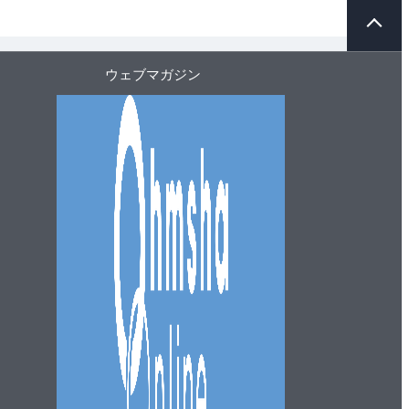
ペ
ー
ジ
ト
ウェブマガジン
ッ
プ
へ