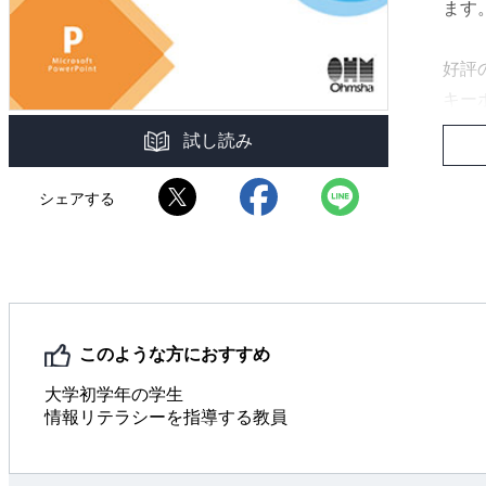
ます
好評の
キー
礎的な
試し読み
を学
レポ
シェアする
報技
イン
苦手
このような方におすすめ
大学初学年の学生
情報リテラシーを指導する教員