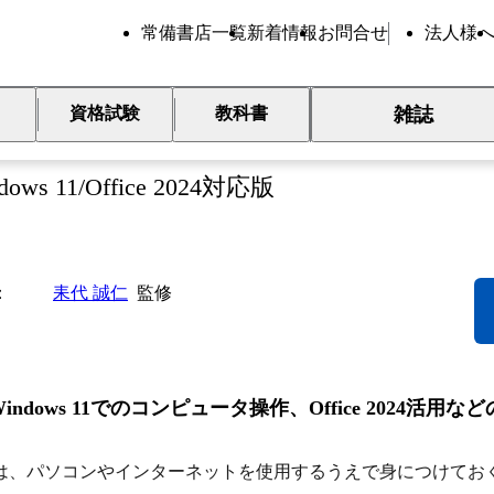
常備書店一覧
新着情報
お問合せ
法人様
雑誌
資格試験
教科書
報リテラシー教科書
dows 11/Office 2024対応版
耒代 誠仁
監修
Windows 11でのコンピュータ操作、Office 2024活
は、パソコンやインターネットを使用するうえで身につけてお