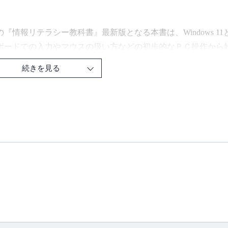
。
『情報リテラシー教科書』最新版となる本書は、Windows 11とOf
ボードでの入力やマウスの扱い方などの初歩的なＰＣ操作から
知識を学んだのち、Ｍｉｃｒｏｓｏｆｔ Ｏｆｆｉｃｅのソフト（Wor
続きを見る
んでいきます。
ート作成、プレゼンテーション、データ処理、グラフ作成など
術の発展を鑑み、情報セキュリティやモラル、法律などについ
トロダクションにはマンガページを設けるなど、学生の学習意
意識のある方でも、情報基礎がしっかり身につく一冊です。