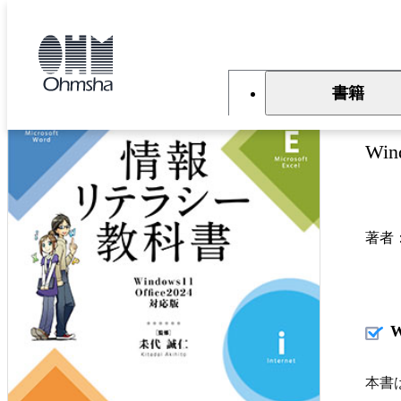
本
文
トップ
書籍
書籍詳細
に
移
動
書籍
情
Win
著者
本書