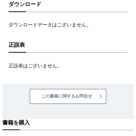
2. 配電理論・配線設計
ダウンロード
3. 電気応用
4. 電気機器・高圧受電設備等
ダウンロードデータはございません。
5. 電気工事の施工方法
6. 自家用電気工作物の検査方法
正誤表
7. 発電・送電・変電設備
8. 保安に関する法令
（2） 配線図
正誤表はございません。
1. 高圧受電設備
2. 電動機制御回路
（3） 鑑別・選別写真
この書籍に関するお問合せ
1. 高圧受電設備の機器・材料等
2. 低圧工事用材料・機器
3. 電動機制御回路用機器
書籍を購入
4. 工具
5. 検査測定用計器