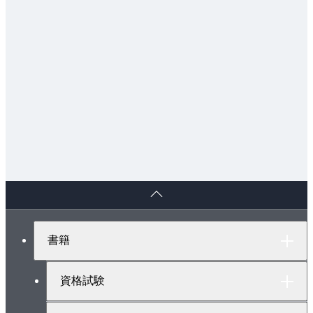
ペ
ー
ジ
ト
書籍
ッ
プ
へ
資格試験