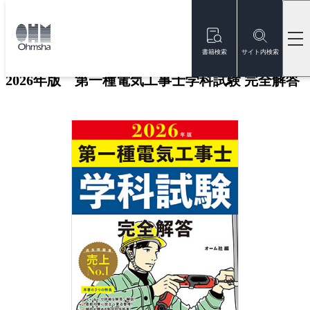
本
文
トップ
書籍
書籍詳細
に
移
書籍検索
サイト内検索
動
2026年版 第一種電気工事士学科試験 完全解答