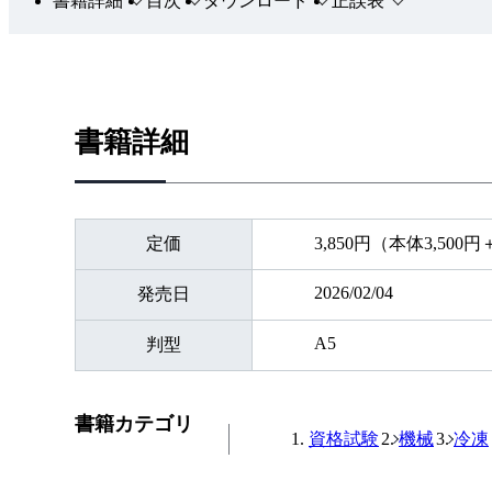
書籍詳細
目次
ダウンロード
正誤表
書籍詳細
定価
3,850円（本体3,500
2026/02/04
発売日
A5
判型
書籍カテゴリ
資格試験
機械
冷凍