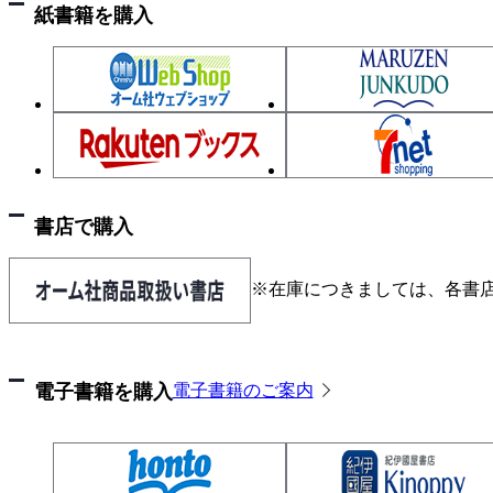
紙書籍を購入
（6） 製造者
（7） 溶栓
（8） 真空乾燥
（9） クランクケースヒータ
（10） アンローダ
（11） 摂氏温度／絶対温度／ゲージ圧力／絶対圧力
書店で購入
基礎知識
①物質の三態変化／冷凍サイクル
※在庫につきましては、各書
②ボイル・シャルルの法則／気体の状態式
③引張強さ
④p-h線図
電子書籍を購入
電子書籍のご案内