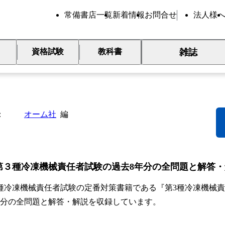
常備書店一覧
新着情報
お問合せ
法人様
雑誌
資格試験
教科書
026年版 第３種冷凍機械責任者
オーム社
編
第３種冷凍機械責任者試験の過去8年分の全問題と解答
種冷凍機械責任者試験の定番対策書籍である『第3種冷凍機械責任
年分の全問題と解答・解説を収録しています。