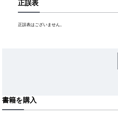
正誤表
令和2（2020）年度 試験問題と解答解説
法令試験
保安管理技術試験
正誤表はございません。
令和元（2019）年度 試験問題と解答解説
法令試験
保安管理技術試験
平成30（2018）年度 試験問題と解答解説
法令試験
保安管理技術試験
用語解説
（1） 難燃性ガス／特定難燃性ガス
（2） バルブ・コック操作
書籍を購入
（3） 蒸気圧縮式冷凍装置／吸収式冷凍装置
（4） 顕熱／潜熱
（5） フルオロカーボン