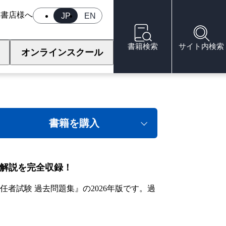
へ
書店様へ
JP
EN
書籍検索
サイト内検索
オンラインスクール
試験 過去問題集
書籍を購入
・解説を完全収録！
者試験 過去問題集』の2026年版です。過