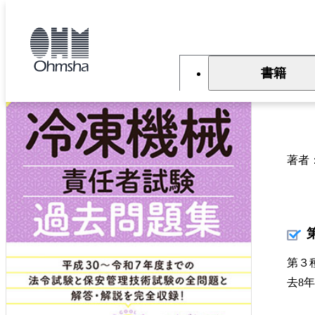
本
文
トップ
書籍
書籍詳細
に
移
動
書籍
2
著者
第３
去8