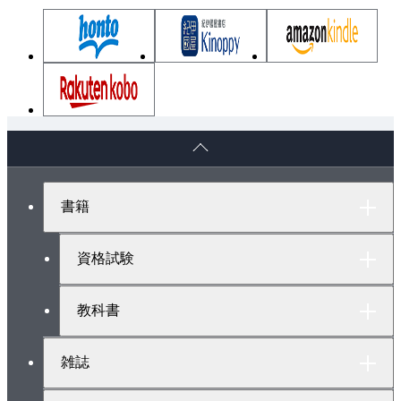
ペ
ー
ジ
ト
書籍
ッ
プ
へ
資格試験
教科書
雑誌