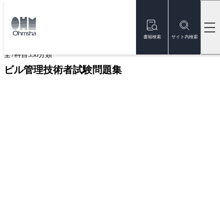
本
文
トップ
書籍
書籍詳細
に
移
書籍検索
サイト内検索
動
全7科目336分類
ビル管理技術者試験問題集