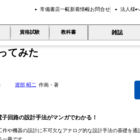
常備書店一覧
新着情報
お問合せ
法人様
雑誌
資格試験
教科書
本の電子回路を組み合わせて
ってみた
渡部 昭二
作画・著
電子回路の設計手法がマンガでわかる！
工作や機器の設計に不可欠なアナログ的な設計手法の基礎を通
る一冊です。