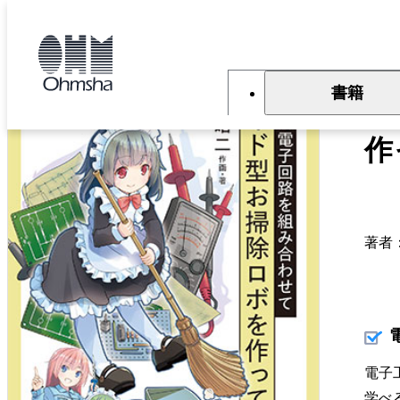
本
文
トップ
書籍
書籍詳細
に
移
動
書籍
基
作
著者
電子
学べ