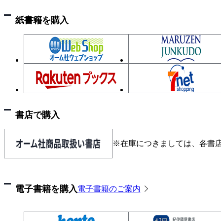
3-8 PWMにおけるのこぎり波発生回路の設計
紙書籍を購入
3-9 PWMにおける、比較回路とパルス幅制限回路
3-10 電源回路の設計
第4章 メイドロボの第一歩 簡単なデジタル回路設
4-1 デジタル回路ってどういう回路？
4-2 制御をデジタル回路でやってみよう
4-3 回路の入力と出力の関係を表した「真理値表」
書店で購入
4-4 論理代数
4-5 論理式を用いてデジタル回路を作ってみる
※在庫につきましては、各書
4-6 便利なデジタルIC 74シリーズとは
4-7 カウンタICの使い方
4-8 セレクタICの使い方
電子書籍を購入
電子書籍のご案内
4-9 フリップフロップICの使い方
4-10 一定の条件を満たしたとき信号を出す回路を
4-11 カウンタを使って、決められた動作を次々行