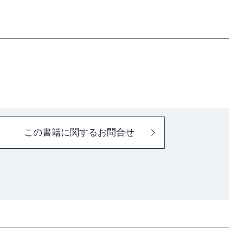
で知っておくこと
サーボ学習用ロボを設計しよう
する
の回路図を描き起こす
この書籍に関するお問合せ
についてのお話もあるよ