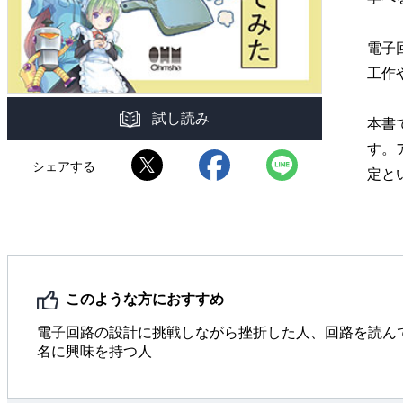
電子
工作
試し読み
本書
す。
シェアする
定と
このような方におすすめ
電子回路の設計に挑戦しながら挫折した人、回路を読ん
名に興味を持つ人