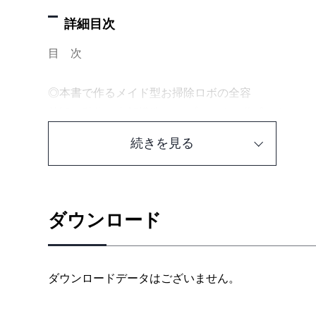
詳細目次
目 次
◎本書で作るメイド型お掃除ロボの全容
外観／動作／内部構造／3Dプリンタで作成したパー
板パターン図／制御基板の外観と基板パターン図／
続きを見る
登場人物紹介
第1章 電子回路の「いろは」を知っておこう
ダウンロード
1-1 メイドロボ立国への野望
1-2 本書で作ってみた2つのロボの概要
1-3 センササーボ 学習用ロボの概要
ダウンロードデータはございません。
1-4 電子回路とは何か
1-5 回路図とは何か