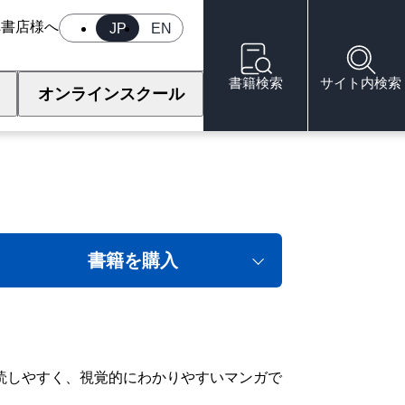
へ
書店様へ
JP
EN
書籍検索
サイト内検索
オンラインスクール
メイド型お掃除ロボを
書籍を購入
読しやすく、視覚的にわかりやすいマンガで