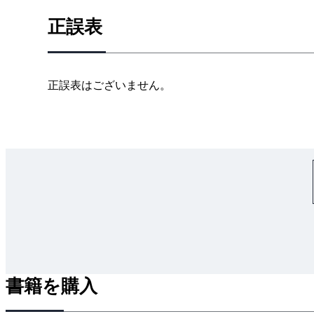
1-6 電位とGND（グランド） 電気信号を使う上
正誤表
第2章 まずは、光センサでサーボを駆動するセンサ
2-1 ブロック図を作って信号の流れを理解する
正誤表はございません。
2-2 サーボ駆動の基本回路を理解する
2-3 光に目印を付けて基本の回路の欠点を改善する
2-4 仮想GNDを作ってマイナス信号を扱えるように
第3章 電子部品の知識を身に付けながら学習用ロボ
3-1 赤外線LEDドライバ回路の設計トランジスタ
3-2 38kHz発振回路の設計
3-3 受光回路の設計
3-4 フィルタ回路の設計
3-5 レールスプリッタ回路の設計
書籍を購入
3-6 整流回路と感度調整回路の設計
3-7 引き算（レベルシフト）回路の設計