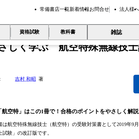
常備書店一覧
新着情報
お問合せ
法人様
新刊
雑誌
資格試験
教科書
さしく学ぶ 航空特殊無線技士
吉村 和昭
著
「航空特」はこの1冊で！合格のポイントをやさしく解説
は航空特殊無線技士（航空特）の受験対策書として2019年9
士試験」の改訂版です。