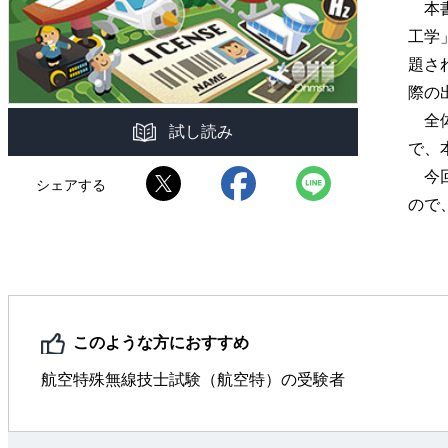
本書
工学
題さ
際の
全体
試し読み
で、
今回
シェアする
ので
このような方におすすめ
航空特殊無線技士試験（航空特）の受験者