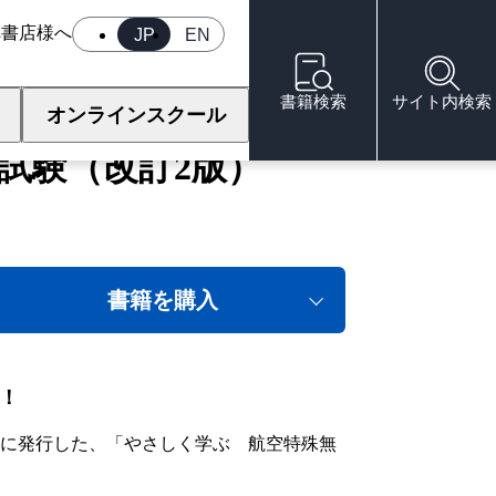
へ
書店様へ
JP
EN
書籍検索
サイト内検索
オンラインスクール
試験（改訂2版）
書籍を購入
！
月に発行した、「やさしく学ぶ 航空特殊無