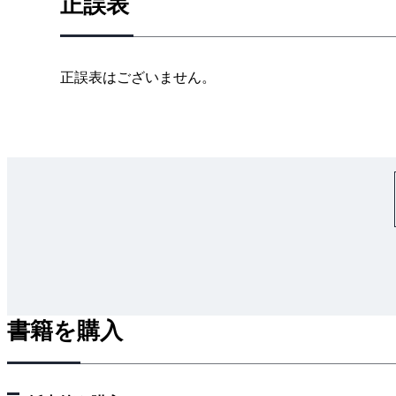
正誤表
4章 無線従事者
5章 運用
6章 監督
正誤表はございません。
付録 電気通信術
書籍を購入