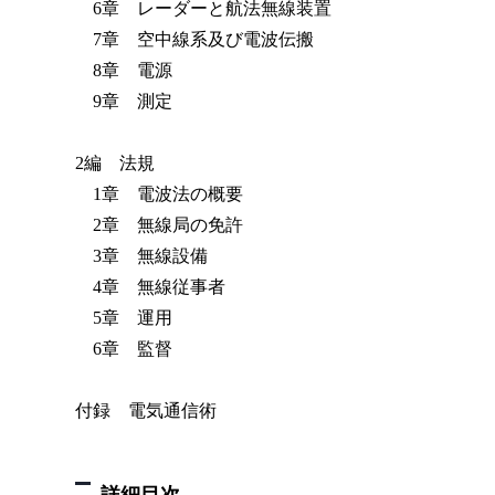
6章 レーダーと航法無線装置
7章 空中線系及び電波伝搬
8章 電源
9章 測定
2編 法規
1章 電波法の概要
2章 無線局の免許
3章 無線設備
4章 無線従事者
5章 運用
6章 監督
付録 電気通信術