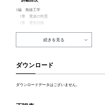
詳細目次
1編 無線工学
1章 電波の性質
2章 電気回路
3章 半導体と半導体素子
4章 変復調方式
続きを見る
5章 無線通信機器とその取扱い
6章 レーダーと航法無線装置
7章 空中線系及び電波伝搬
8章 電源
ダウンロード
9章 測定
2編 法規
ダウンロードデータはございません。
1章 電波法の概要
2章 無線局の免許
3章 無線設備