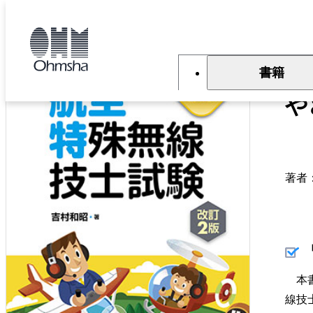
本
文
トップ
書籍
書籍詳細
に
移
動
書籍
や
著者
本書
線技