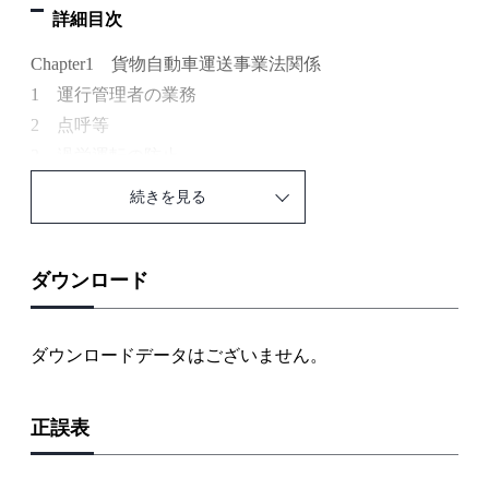
詳細目次
Chapter1 貨物自動車運送事業法関係
1 運行管理者の業務
2 点呼等
3 過労運転の防止
4 運行指示書
続きを見る
5 業務の記録
6 適正な取引の確保
7 運転者に対する指導及び監督
ダウンロード
8 運転者等台帳
9 貨物の積載等
ダウンロードデータはございません。
10 荷主への勧告
11 乗務員、運転者の遵守事項
正誤表
12 自動車事故報告規則
13 運行管理者の選任等