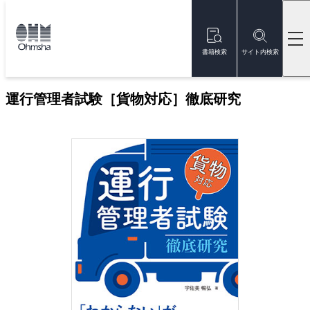
本
文
トップ
書籍
書籍詳細
に
移
書籍検索
サイト内検索
動
新刊
運行管理者試験［貨物対応］徹底研究