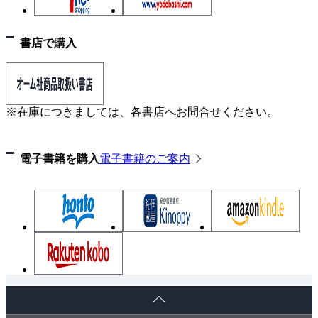
らない場所—
6 運転者の遵守事項等
7 交差点の通行方法
書店で購入
8 車両通行帯と路線バス専用通行帯
9 合図・灯火等
10 交通事故の場合の措置
※在庫につきましては、各書店へお問合せください。
11 車両の使用者に対する通知
12 積載の制限
電子書籍を購入
電子書籍のご案内
13 過積載車両への措置命令等
14 車両の使用者への指示
15 車両の使用者の義務
16 酒気帯び運転の禁止
17 標識等
Chapter4 労働基準法関係
ペ
1 総則
ー