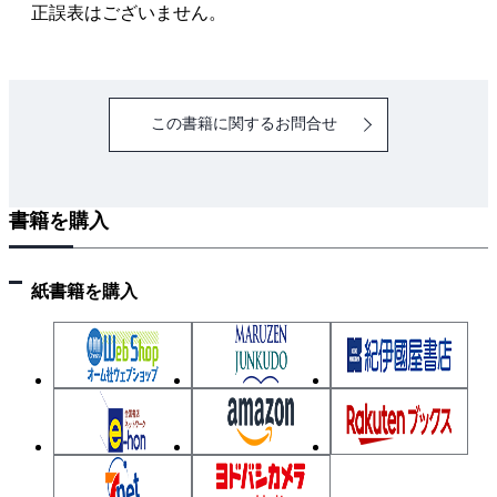
14 輸送の安全
正誤表はございません。
15 貨物自動車運送事業の許可、認可、届出等
16 貨物自動車運送事業の種類
この書籍に関するお問合せ
Chapter2 道路運送車両関係
1 保安基準
2 自動車の登録
書籍を購入
3 自動車の点検及び整備
4 自動車の検査と自動車検査証
紙書籍を購入
Chapter3 道路交通法関係
1 用語の定義
2 自動車の種類
3 駐停車禁止場所と駐車禁止場所
4 追越し
5 歩行者の保護—進行、徐行、一時停止しなければな