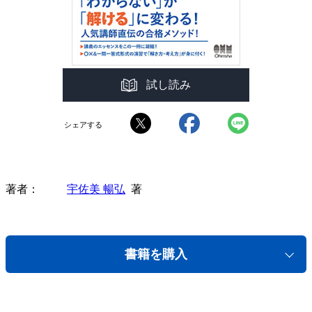
試し読み
シェアする
著者
宇佐美 暢弘
著
書籍を購入