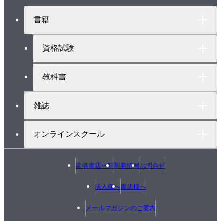
2 賃金及び平均賃金の支払い
ジ
ト
3 労働契約
書籍
ッ
4 労働時間、休憩、休日及び年次有給休暇
プ
5 自動車運転者の労働時間等の改善のための基準（改
へ
資格試験
善基準）
教科書
Chapter5 実務上の知識及び能力
1 走行時に発生する現象
雑誌
2 運転者の健康管理
3 交通事故の防止対策
オンラインスクール
4 運転者への指導及び監督
5 運行管理者の業務上の措置
常備書店一覧
新着情報
お問合せ
6 計算問題（運行計画）
法人様へ
書店様へ
索 引
メールマガジンのご案内