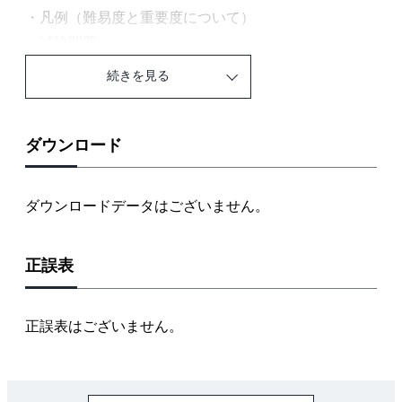
・凡例（難易度と重要度について）
・試験問題
平成7年度（1995年度）
続きを見る
平成8年度（1996年度）
平成9年度（1997年度）
平成10年度（1998年度）
ダウンロード
平成11年度（1999年度）
平成12年度（2000年度）
ダウンロードデータはございません。
平成13年度（2001年度）
平成14年度（2002年度）
正誤表
平成15年度（2003年度）
平成16年度（2004年度）
平成17年度（2005年度）
正誤表はございません。
平成18年度（2006年度）
平成19年度（2007年度）