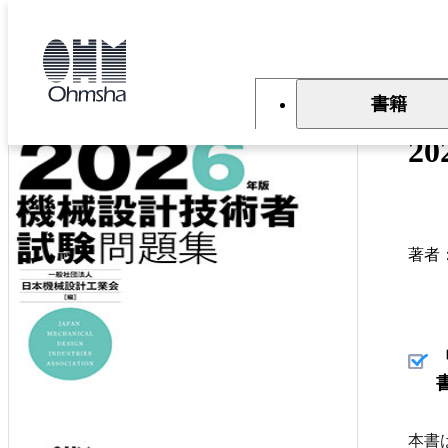
本
文
トップ
書籍
書籍詳細
に
移
動
書籍
2
著者
本書