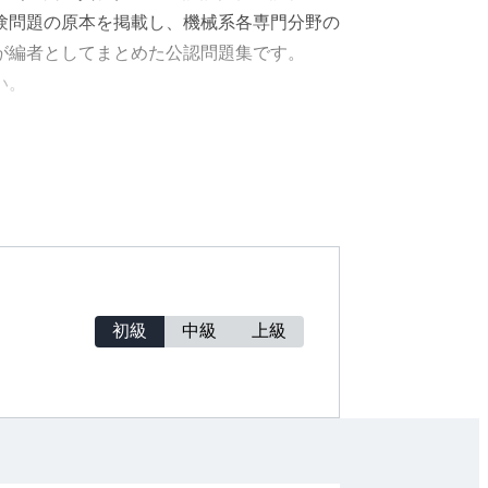
た試験問題の原本を掲載し、機械系各専門分野の
が編者としてまとめた公認問題集です。
い。
工業会へお問合せください。
（日本理工出版会）の『2026年版』をオーム
引継ぎされておりませんのでご留意願いま
初級
中級
上級