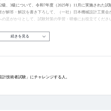
、2級、3級について、令和7年度（2025年）11月に実施され
者が解答・解説を書き下ろして、（一社）日本機械設計工業会
への足がかりとして、試験対策の学習・研修にお役立てくださ
機械設計技術者試験」の詳細は、主催の（一社）日本機械設計
続きを見る
://www.kogyokai.com/exam/
書は2021年6月発行『令和3年版 機械設計技術者試験問題集』
ら発行するものです。過去の「元号版」のタイトルは、弊社に
設計技術者試験」にチャレンジする人。