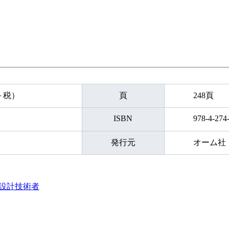
円＋税）
頁
248頁
ISBN
978-4-274
発行元
オーム社
設計技術者