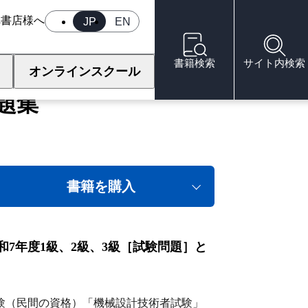
へ
書店様へ
JP
EN
書籍検索
サイト内検索
オンラインスクール
題集
書籍を購入
7年度1級、2級、3級［試験問題］と
験（民間の資格）「機械設計技術者試験」