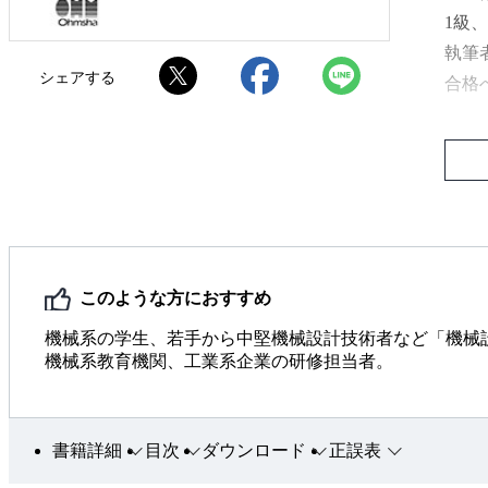
1級
執筆
シェアする
合格
※「
https
※本
社か
す。
このような方におすすめ
機械系の学生、若手から中堅機械設計技術者など「機械
機械系教育機関、工業系企業の研修担当者。
書籍詳細
目次
ダウンロード
正誤表