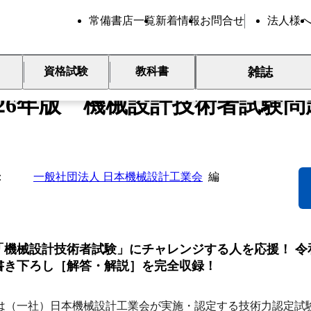
常備書店一覧
新着情報
お問合せ
法人様
新刊
雑誌
資格試験
教科書
026年版 機械設計技術者試験問
一般社団法人 日本機械設計工業会
編
「機械設計技術者試験」にチャレンジする人を応援！ 令和
書き下ろし［解答・解説］を完全収録！
は（一社）日本機械設計工業会が実施・認定する技術力認定試