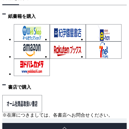
２１．整流回路と出力波形
２２．平滑回路と制御回路
紙書籍を購入
２３．｢電気に関する基礎理論｣のまとめ
２．配電理論および配線設計
＊ｶﾞｲﾀﾞﾝｽ(出題傾向と学習のﾎﾟｲﾝﾄ)
１．単相２線式配電線の電圧降下(１)
２．単相２線式配電線の電圧降下(２)
３．単相３線式配電線の電圧・電流
４．単相３線式配電線の中性線電流
５．三相３線式配電線路の電圧降下
６．配電方式による電力損失
書店で購入
７．力率改善(１)
８．力率改善(２)
９．需要率の求め方
※在庫につきましては、各書店へお問合せください。
１０．不等率と変圧器の容量
ペ
１１．負荷率と日負荷曲線