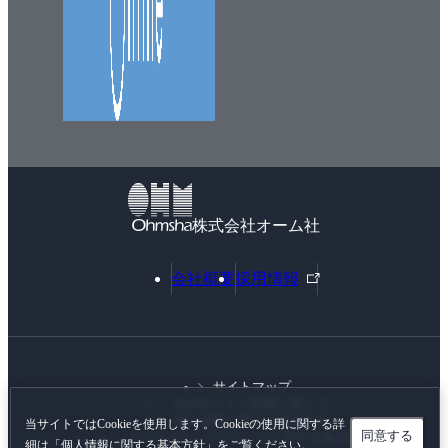
２．低圧屋内配線の工事方法(２)
３．低圧屋内配線の工事方法(３)
４．低圧屋内配線の工事方法(４)
５．低圧屋内配線の工事方法(５)
６．低圧屋内配線の工事方法(６)
７．低圧屋内配線の工事方法(７)
８．高圧屋内配線の工事方法
９．高圧ケーブルの端末処理方法
株式会社オーム社
１０．高圧配電線路の地表上高さと引込み
１１．架空電線相互および他の工作物との離隔距離
外
会社概要
採用情報
部
１２．高圧屋側電線路の施設方法
リ
１３．高圧ケーブル地中配線の施工方法
ン
１４．接地工事の種類と接地抵抗値
ク
１５．高圧受電設備の接地工事
サイトマップ
Webサイトご利用に際して
１６．接地工事の施工法
個人情報に関する基本方針
当サイトではCookieを使用します。Cookieの使用に関する詳
同意する
カスタマーハラスメントに対する基本方針
１７．接地工事が省略できる場合
細は「
個人情報に関する基本方針
」をご覧ください。