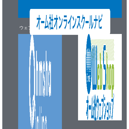
１６．蓄電池
１７．配線器具・材料・工具等(１)
１８．配線器具・材料・工具等(２)
ウェブマガジン
ウェブショップ
１９．配線器具・材料・工具等(３)
２０．高圧受電設備の構成機器と配置
２１．高圧回路の開閉装置とその働き
２２．高圧回路の遮断方式
２３．三相短絡電流と遮断容量
２４．計器用変成器の構造としくみ
２５．計器用変成器の取り扱い
２６．高圧受電設備における保護継電器の働き
２７．｢電気機器，蓄電池，配線器具，電気工事用の
材料および工具ならびに受電設 備｣のまとめ
５．電気工事の施工方法
＊ｶﾞｲﾀﾞﾝｽ(出題傾向と学習のﾎﾟｲﾝﾄ)
１．低圧屋内配線の工事方法(１)