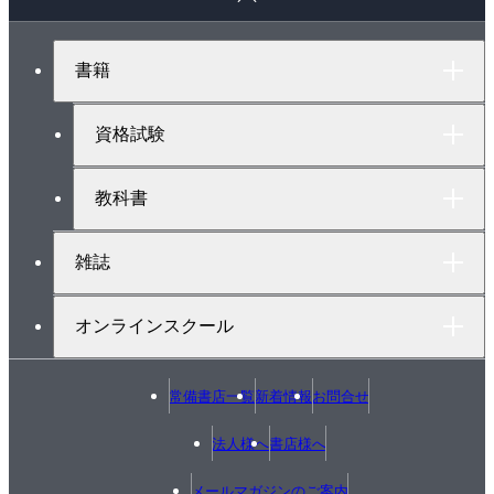
ー
１２．支線の張力と電線のたるみ
ジ
１３．主なケーブルの種類と特徴
ト
書籍
ッ
１４．配電線路の弊害とその対策
プ
１５．｢配電理論および配線設計｣のまとめ
へ
資格試験
３．電気応用
＊ｶﾞｲﾀﾞﾝｽ(出題傾向と学習のﾎﾟｲﾝﾄ)
教科書
１． 光源の種類と特徴
２．照度の計算法(１)
雑誌
３．照度の計算法(２)
４．電気を使った加熱方式
オンラインスクール
５．電熱の計算
６．電動機の所要出力の計算
７．機器への高調波の影響と対策
常備書店一覧
新着情報
お問合せ
８．｢電気応用｣のまとめ
法人様へ
書店様へ
４．電気機器，蓄電池，配線器具，電気工事用の材料
および工具ならびに受電設備
メールマガジンのご案内