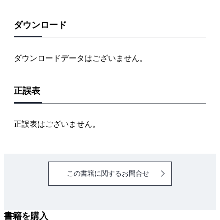
５．コンデンサと静電容量
６．コンデンサの静電エネルギーと充放電
ダウンロード
７．電線間に働く電磁力
８．交流の表し方と性質
ダウンロードデータはございません。
９．交流の基本回路と電圧・電流・位相
１０．単相交流回路のベクトル図
正誤表
１１．Ｒ-Ｌ直列回路の電圧・電流
１２．Ｒ-Ｌ-Ｃ直列回路の電圧・電流
１３．Ｒ-Ｌ並列回路の電圧・電流
正誤表はございません。
１４．Ｒ-Ｌ-Ｃ並列回路の電圧・電流
１５．単相交流回路の電力と電力量
１６．三相交流 負荷の電圧と電流
この書籍に関するお問合せ
１７．三相交流 負荷の電圧と電流
１８．三相交流回路の電力と電力量(１)
１９．三相交流回路の電力と電力量(２)
書籍を購入
２０．Ｙ-Δ等価変換のしかた