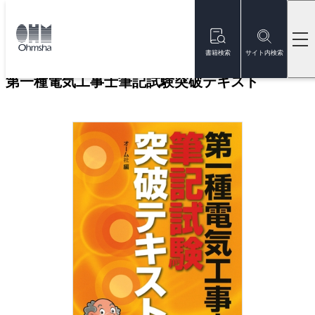
本
文
トップ
書籍
書籍詳細
に
移
書籍検索
サイト内検索
動
第一種電気工事士筆記試験突破テキスト