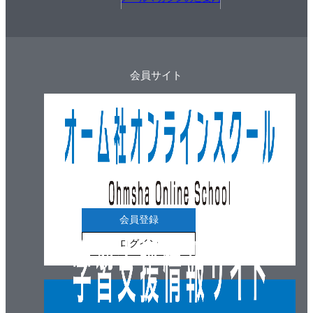
＊ｶﾞｲﾀﾞﾝｽ(出題傾向と学習のﾎﾟｲﾝﾄ)
１．変圧器の構造と理論
２．変圧器のタップによる電圧調整法
３．変圧器の％Ｚと短絡電流
会員サイト
４．変圧器の並列運転方法
５．単相変圧器の三相結線法
６．変圧器のＶ結線の電圧と電流
７．変圧器の各種損失
８．変圧器の効率の計算法
９．誘導電動機の回転速度・すべり
１０．三相誘導電動機の始動法
会員登録
１１．三相誘導電動機の特性曲線
ログイン
１２．いろいろな単相誘導電動機
１３．主な絶縁材料と電気絶縁油
１４．絶縁電線の許容電流
１５．過電流遮断器の特性