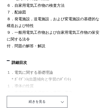
６．自家用電気工作物の検査方法
７．配線図
８．発電施設，送電施設，および変電施設の基礎的な
構造および特性
９．一般用電気工作物および自家用電気工作物の保安
に関する法令
付．問題の解答・解説
詳細目次
１．電気に関する基礎理論
＊ｶﾞｲﾀﾞﾝｽ(出題傾向と学習のﾎﾟｲﾝﾄ)
１．導体の性質
２．直流回路の合成抵抗と電圧・電流
３．直流回路の電圧・電流
続きを見る
４．ブリッジ回路と平衡条件