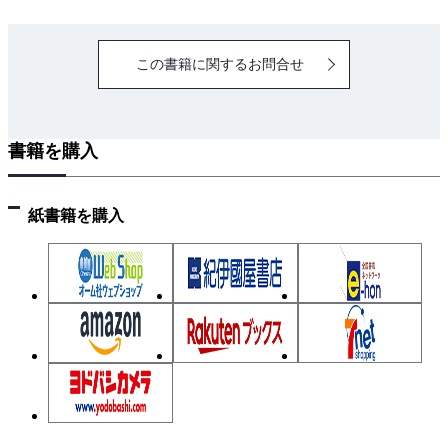
冷房は熱を奪い，暖房は熱を加える／侵入熱負荷は室
内に入ってくる熱量をいう／室内発熱負荷には人体発
この書籍に関するお問合せ
熱負荷と機器発熱負荷がある／空気調和負荷と冷房負
荷・暖房負荷との関係／空気調和機による冷房方式／
空気調和機による暖房方式
書籍を購入
3．空気調和方式のいろいろ
空気調和方式とはどういう方式か／全体制御方式・個
紙書籍を購入
別制御方式・ゾーン制御方式／方位別ゾーン制御方
式・使用別ゾーン制御方式／単・複熱源方式，熱媒・
冷媒供給方式／冷媒方式—パッケージユニット方式・
ヒートポンプ方式—／空気調和方式の種類
4．空気および水を媒体とする空気調和方式
全空気方式とはどういう方式か／単一ダクト方式には
「定風量方式」と「可変風量方式」がある／各階ユニ