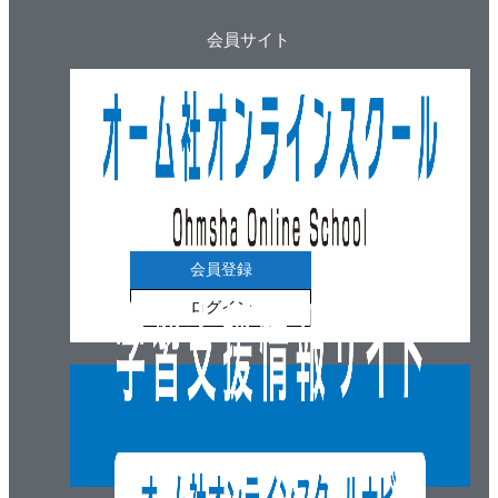
〔2〕／ボイラーの始動動作主バーナ着火動作図／ボイ
会員サイト
ラーの停止動作順序／ボイラーの停止動作図
10．熱搬送設備は熱媒体を搬送する
熱搬送設備はどのような機器で構成されているか／空
気調和設備にはターボ型遠心式ポンプが用いられる／
送風機は空気に搬送する力を与える／ダクトは空気を
搬送するための専用道路／ダンパ，吹出口・吸込口／
配管は冷温水・蒸気を搬送する専用道路
会員登録
ログイン
イラストで学ぶ 空調の熱媒・冷媒の運ばれ方
第2章 空気調和設備のメンテナンス
1．設備保全とはどういうことか