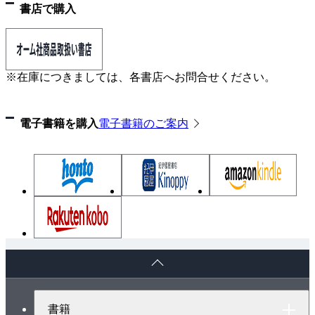
ット方式・二重ダクト方式・マルチゾーンユニット方
書店で購入
式／全水方式—ファンコイルユニット方式—／ファン
コイルユニット方式の制御回路／空気・水方式とはど
ういうものか
※在庫につきましては、各書店へお問合せください。
5．パッケージ形空気調和機の制御回路
電子書籍を購入
電子書籍のご案内
パッケージ形 空気調和機とはどういう機器か／送風運
転動作図／送風運転・冷房運転の動作／冷房運転動作
図／暖房・加湿運転の動作／暖房・加湿運転動作図
6．空気調和設備の構成
空気調和機とはどういう機器か／空気調和設備の構成
／空気調和設備の全体機能図／空気調和機内蔵の空気
ペ
冷却器・空気加熱器／空気調和機内蔵の空気ろ過器・
ー
加湿器／空気調和設備の熱搬送設備
ジ
ト
書籍
ッ