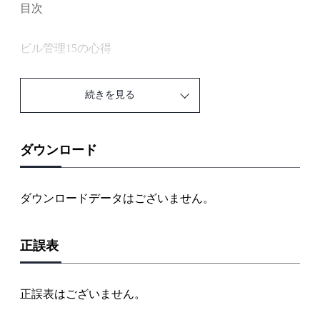
目次
ビル管理15の心得
第1章 空気調和設備の基礎知識
続きを見る
イラストで学ぶ 空調の制御方式のいろいろ
イラストで学ぶ 中央式空気調和機のしくみ
ダウンロード
1．空気調和とはどういうことか
ダウンロードデータはございません。
空気調和とは空気を調和する／空気調和における温度
と湿度／結露と不快指数／空気調和における気流と清
正誤表
浄度／熱の伝わり方／換気には自然換気と機械換気が
ある
正誤表はございません。
2．空気調和負荷には冷房負荷と暖房負荷がある