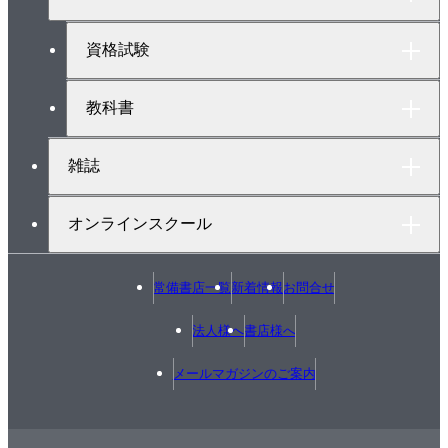
7．空気調和設備では冷熱源に冷凍機を用いる
プ
冷熱源をつくり出す装置を冷凍機という／冷媒の蒸
へ
資格試験
発・圧縮で冷却する冷凍サイクル／圧縮冷凍サイクル
で冷却する圧縮式冷凍機／吸収冷凍サイクルで冷却す
教科書
る吸収式冷凍機／冷凍機にはいろいろな種類がある／
冷却塔は冷凍機の凝縮器冷却水を冷却する
雑誌
8．空気調和設備では温熱源にボイラーを用いる
オンラインスクール
ボイラーは空調設備の暖房の温熱源となる／ボイラー
にはいろいろな種類がある／ボイラーの出力・運転に
常備書店一覧
新着情報
お問合せ
関する用語／ボイラーの燃料と燃焼／ボイラーの水処
理／ボイラーの異常現象と事故
法人様へ
書店様へ
メールマガジンのご案内
9．ボイラーの制御回路
ボイラーの始動動作順序〔1〕／ボイラー始動動作主バ
ーナ用モータ運転動作図／ボイラーの始動動作順序