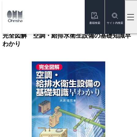
本
文
トップ
書籍
書籍詳細
に
移
書籍検索
サイト内検索
動
完全図解 空調・給排水衛生設備の基礎知識早
わかり