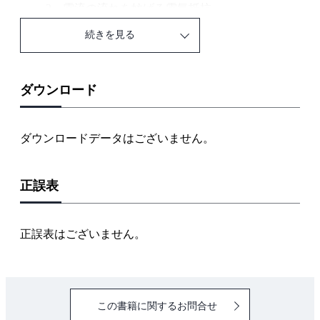
2．電流の流れを妨げる電気抵抗
3．抵抗は電流が流れると発熱する
続きを見る
4．電流により電解質は電気分解する
5．電流が流れると磁界ができる
6．磁界中で電流が流れると力が働く
ダウンロード
7．磁界中で電線が動くと起電力が生ずる
8．磁束が変化すると起電力を生ずる
ダウンロードデータはございません。
9．静電誘導と静電容量
10．コンデンサの直列接続・並列接続
正誤表
11．磁気の性質
12．磁力線・磁化線・磁束・B-H曲線
13．磁気回路
正誤表はございません。
第3章 電気回路の基礎知識
1．電流・電圧・電気抵抗の関係
2．抵抗の直列回路・並列回路
この書籍に関するお問合せ
3．直流回路の電力・電力量