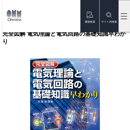
本
文
トップ
書籍
書籍詳細
に
移
書籍検索
サイト内検索
動
完全図解 電気理論と電気回路の基礎知識早わか
り