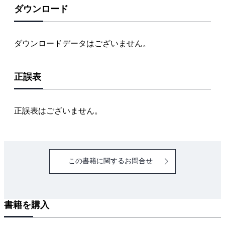
②架空線路の電線延長と地中線路の線路延長
ダウンロード
（３）Δ結線における充電電流の算出
（４）絶縁劣化による漏れ電流の算出
ダウンロードデータはございません。
４．C種・D種接地工事
（１）C種・D種接地工事とは？
正誤表
（２）人体が接触した場合に生じる電圧
「法規」絶縁耐力試験の計算
正誤表はございません。
１．絶縁抵抗と絶縁耐力の関係
２．絶縁抵抗
３．絶縁耐力試験
この書籍に関するお問合せ
（１）絶縁耐力試験の概要
（２）使用電圧（公称電圧）と最大使用電圧
①使用電圧（公称電圧）
書籍を購入
②最大使用電圧
（３）試験電圧と試験時間