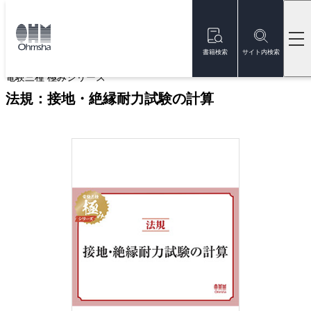
本
文
トップ
書籍
書籍詳細
に
移
書籍検索
サイト内検索
動
電験三種 極みシリーズ
法規：接地・絶縁耐力試験の計算