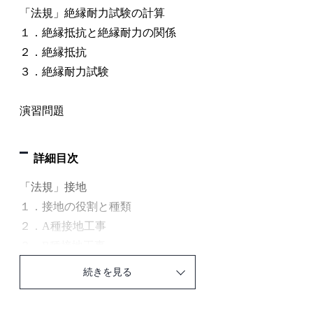
「法規」絶縁耐力試験の計算
１．絶縁抵抗と絶縁耐力の関係
２．絶縁抵抗
３．絶縁耐力試験
演習問題
詳細目次
「法規」接地
１．接地の役割と種類
２．A種接地工事
３．B種接地工事
（１）B種接地工事とは？
続きを見る
（２）高圧・特別高圧線路の１線地絡電流の求め方
①１線地絡電流を算出する計算式