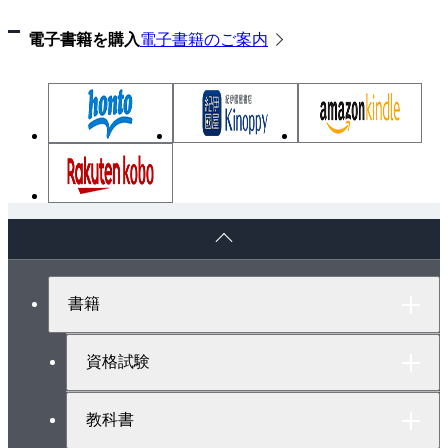
①試験電圧
電子書籍を購入
電子書籍のご案内
②試験時間
（４）絶縁耐力試験の構成
（５）補償リアクトルを用いる場合
演習問題
ペ
ー
ジ
ト
書籍
ッ
プ
へ
資格試験
教科書