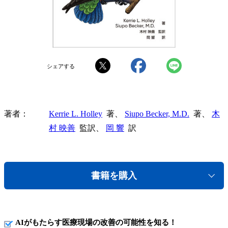
シェアする
著者
Kerrie L. Holley
著、
Siupo Becker, M.D.
著、
木
村 映善
監訳、
岡 響
訳
書籍を購入
AIがもたらす医療現場の改善の可能性を知る！