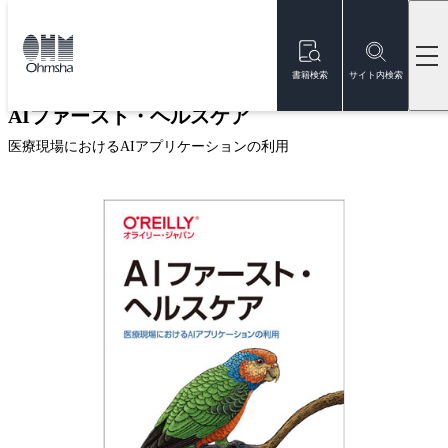
本
文
トップ
書籍
書籍詳細
に
移
書籍検索
サイト内検索
動
AIファースト・ヘルスケア
医療現場におけるAIアプリケーションの利用