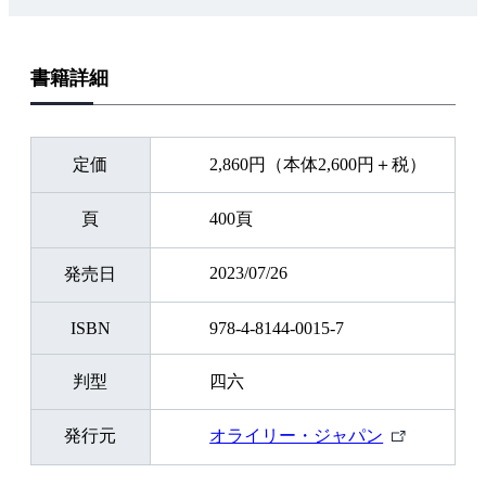
書籍詳細
定価
2,860円（本体2,600円＋税）
頁
400頁
2023/07/26
発売日
ISBN
978-4-8144-0015-7
判型
四六
外
発行元
オライリー・ジャパン
部
リ