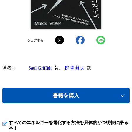
シェアする
著者
Saul Griffith
著、
鴨澤 眞夫
訳
書籍を購入
すべてのエネルギーを電化する方法を具体的かつ明快に語る
本！