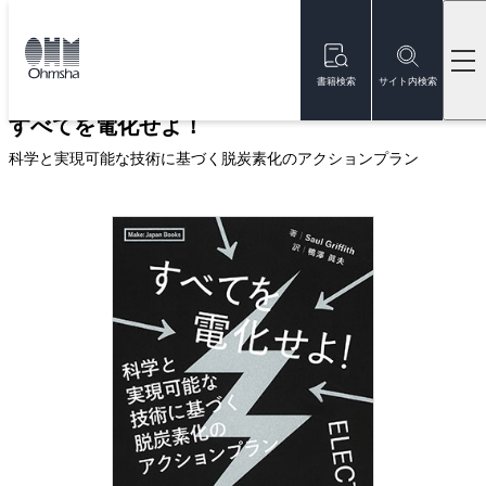
本
文
トップ
書籍
書籍詳細
に
移
書籍検索
サイト内検索
動
すべてを電化せよ！
科学と実現可能な技術に基づく脱炭素化のアクションプラン