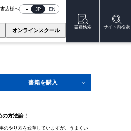
へ
書店様へ
JP
EN
書籍検索
サイト内検索
オンラインスクール
書籍を購入
めの方法論！
仕事のやり方を変革していますが、うまくい