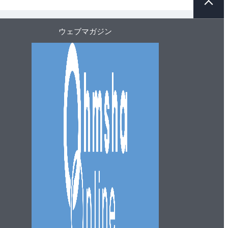
ー
ジ
ト
ウェブマガジン
ッ
プ
へ