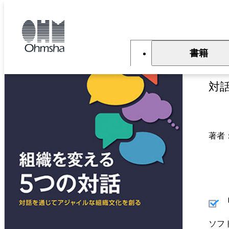
本
文
トップ
書籍
書籍詳細
に
移
動
書籍
組
対
著者
ソフ