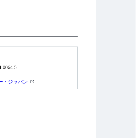
4-0064-5
外
ー・ジャパン
部
リ
ン
ク