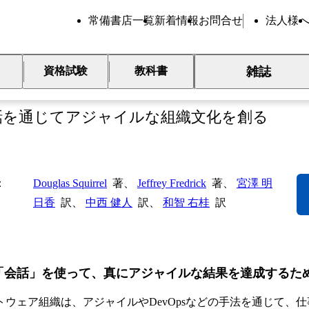
常備書店一覧
新着情報
お問合せ
法人様
雑誌
資格試験
教科書
織を変える5つの対話
話を通じてアジャイルな組織文化を創る
Douglas Squirrel
著、
Jeffrey Fredrick
著、
宮澤 明
日香
訳、
中西 健人
訳、
和智 右桂
訳
「会話」を使って、真にアジャイルな結果を達成するた
トウェア組織は、アジャイルやDevOpsなどの手法を通じて、